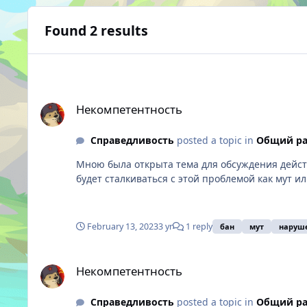
Found 2 results
Некомпетентность
Некомпетентность
Справедливость
posted a topic in
Общий ра
Мною была открыта тема для обсуждения действ
будет сталкиваться с этой проблемой как мут 
Прошу оставить этоту тему на обсуждение а не з
February 13, 2023
3 yr
1 reply
бан
мут
наруш
Некомпетентность
Некомпетентность
Справедливость
posted a topic in
Общий ра