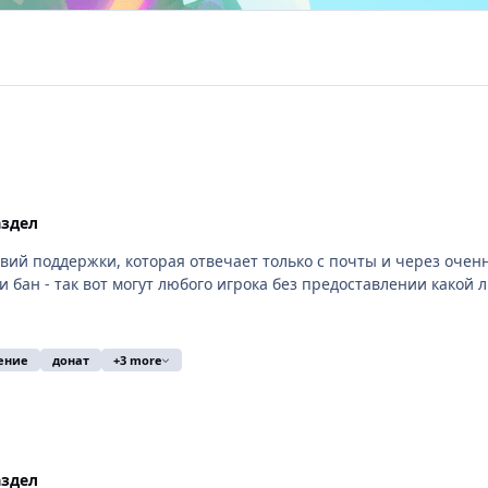
здел
ий поддержки, которая отвечает только с почты и через оченн
или бан - так вот могут любого игрока без предоставлении как
акрывать ее !!!!
ение
донат
+3 more
здел