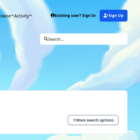
rowse
Activity
Existing user? Sign In
Sign Up
Search...
More search options