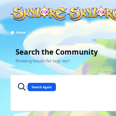
Skip to content
Home
Search
Search the Community
Showing results for tags 'мут'.
Search Again