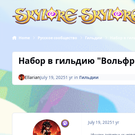
Skip to content
Home
Русское сообщество
Гильдии
Набор в ги
Набор в гильдию "Вольф
Ellarian
July 19, 2025
1 yr
in
Гильдии
July 19, 2025
1 yr
- Ищем активных игро