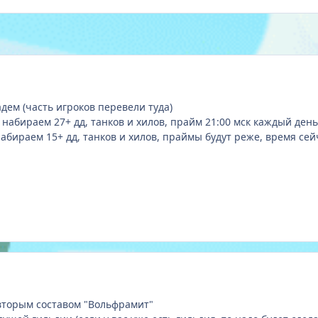
кадем (часть игроков перевели туда)
 набираем 27+ дд, танков и хилов, прайм 21:00 мск каждый день
 набираем 15+ дд, танков и хилов, праймы будут реже, время с
о вторым составом "Вольфрамит"