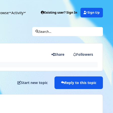
rowse
Activity
Existing user? Sign In
Sign Up
Search...
Share
Followers
Start new topic
Reply to this topic