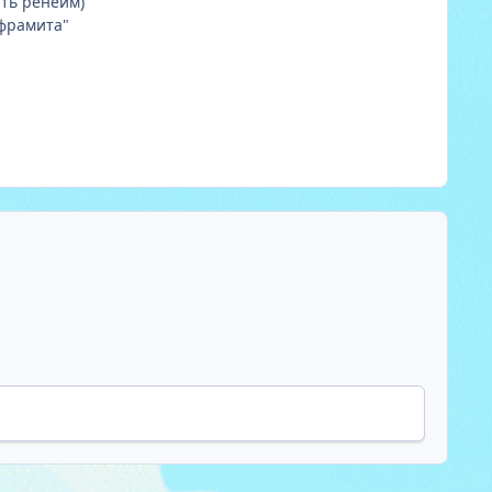
ать ренейм)
ьфрамита"