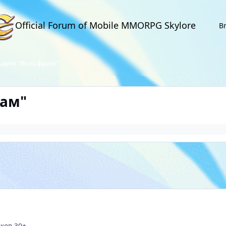
Official Forum of Mobile MMORPG Skylore
B
льдию "Вольфрам"
рам"
ков 30+