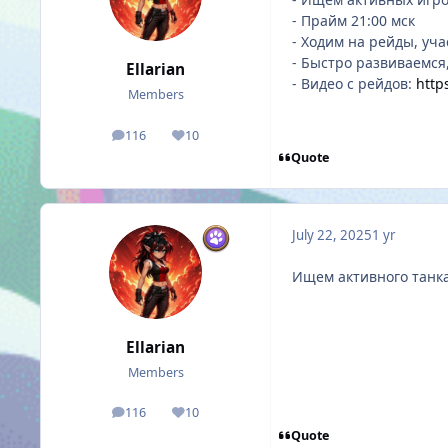
- Прайм 21:00 мск
- Ходим на рейды, уча
- Быстро развиваемся
Ellarian
- Видео с рейдов:
http
Members
116
10
posts
Reputation
Quote
July 22, 2025
1 yr
Ищем активного танк
Ellarian
Members
116
10
posts
Reputation
Quote