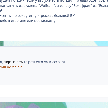
ущей гильдии (если у вас уже есть гильдия, то надо будет сдел
 наполнять из академа "Wolfram", а основу "Вольфрам" из "Вол
ей
сисенты по рекрутингу игроков с большой БМ
либо в игре мне или Кос Монавту
nt,
sign in now
to post with your account.
ill be visible.