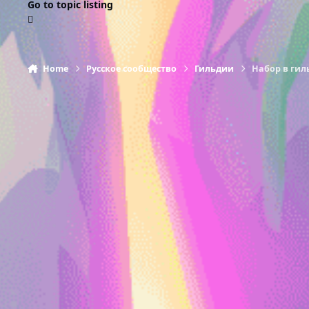
Go to topic listing
Home
Русское сообщество
Гильдии
Набор в ги