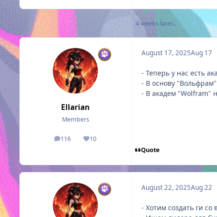
4 weeks later...
August 17, 2025
Aug 17
- Теперь у нас есть а
- В основу "Вольфрам"
- В академ "Wolfram"
Ellarian
Members
116
10
posts
Reputation
Quote
August 22, 2025
Aug 22
- Хотим создать ги с