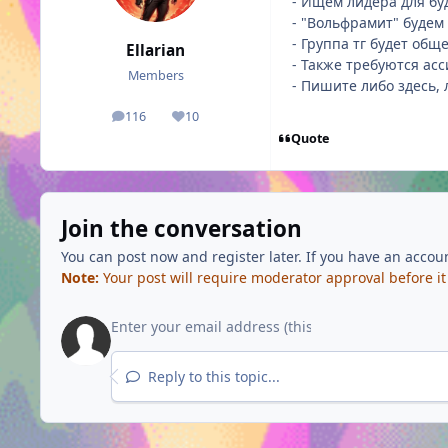
- Ищем лидера для буд
- "Вольфрамит" будем
- Группа тг будет общ
Ellarian
- Также требуются ас
Members
- Пишите либо здесь, 
116
10
posts
Reputation
Quote
Join the conversation
You can post now and register later. If you have an accou
Note:
Your post will require moderator approval before it w
Reply to this topic...