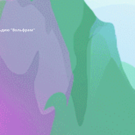
льдию "Вольфрам"