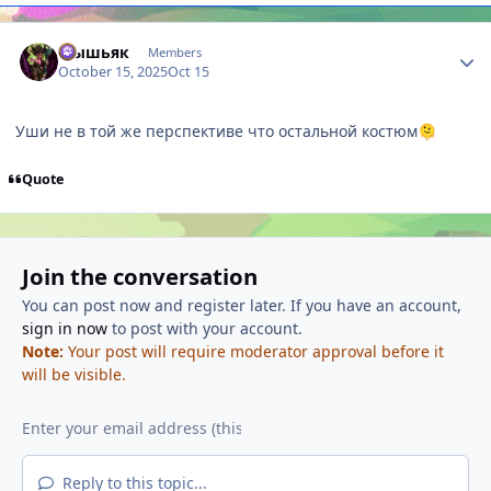
Author stats
Мышьяк
Members
October 15, 2025
Oct 15
Уши не в той же перспективе что остальной костюм
🫠
Quote
Join the conversation
You can post now and register later. If you have an account,
sign in now
to post with your account.
Note:
Your post will require moderator approval before it
will be visible.
Reply to this topic...