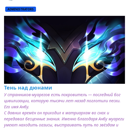
ADMINISTRATORS
Тень над дюнами
У странников-муарегов есть покровитель — последний бог
цивилизации, которую тысячи лет назад поглотили пески.
Его имя Анбу.
С давних времён он приходил к матриархам во снах и
передавал бесценные знания. Именно благодаря Анбу муареги
умеют находить оазисы, выстраивать путь по звёздам и