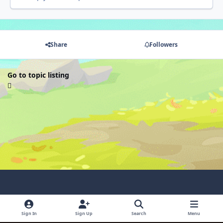
Share
Followers
Go to topic listing
Light Mode
Dark Mode
System Preference
Sign In
Sign Up
Search
Menu
Language
Contact Us
Cookies