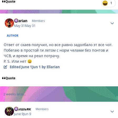
Quote
1
Author stats
Ellarian
Members
May 31
May 31
AUTHOR
Ответ от скаев получил, но все равно задолбало эт все чот.
Побегаю в простой ги летом с норм челами без понтов и
ЧСВ, и время на реал потрачу.
P. S. Или нет
😄
Edited
June 1
Jun 1
by Ellarian
Quote
2 weeks later...
Author stats
Мышьяк
Members
June 9
Jun 9