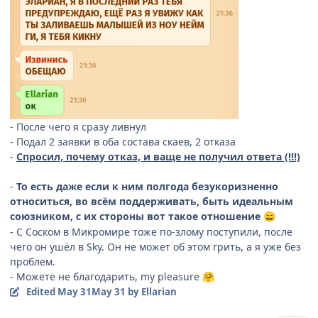
- После чего я сразу ливнул
- Подал 2 заявки в оба состава скаев, 2 отказа
-
Спросил, почему отказ, и ваще не получил ответа (!!!)
-
То есть даже если к ним полгода безукоризненно
относиться, во всём поддерживать, быть идеальным
союзником, с их стороны вот такое отношение
😄
- С Соском в Микромире тоже по-злому поступили, после
чего он ушёл в Sky. Он не может об этом грить, а я уже без
проблем.
- Можете не благодарить, my pleasure
🤗
Edited
May 31
May 31
by Ellarian