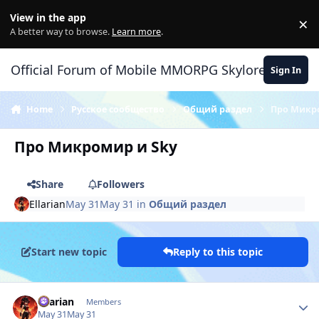
Skip to content
View in the app
×
Di
A better way to browse.
Learn more
.
Official Forum of Mobile MMORPG Skylore
Sign In
Home
Русское сообщество
Общий раздел
Про Микр
Про Микромир и Sky
Share
Followers
Ellarian
May 31
May 31
in
Общий раздел
Start new topic
Reply to this topic
Author stats
Ellarian
Members
May 31
May 31