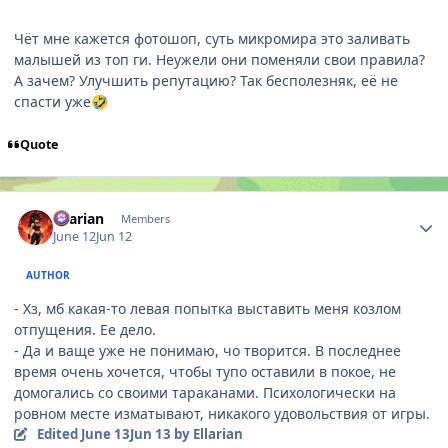
Чёт мне кажется фотошоп, суть микромира это заливать
малышей из топ ги. Неужели они поменяли свои правила?
А зачем? Улучшить репутацию? Так бесполезняк, её не
спасти уже
🤣
Quote
Author stats
Ellarian
Members
June 12
Jun 12
AUTHOR
- Хз, мб какая-то левая попытка выставить меня козлом
отпущения. Ее дело.
- Да и ваще уже не понимаю, чо творится. В последнее
время очень хочется, чтобы тупо оставили в покое, не
домогались со своими тараканами. Психологически на
ровном месте изматывают, никакого удовольствия от игры.
Edited
June 13
Jun 13
by Ellarian