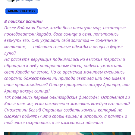
ADMINISTRATORS
В поисках истины
После Войны за Копьё, когда боги покинули мир, некоторые
последователи Харада, бога солнца и огня, попытались
вернуть его. Они украшали себя золотом — солнечным
металлом, — надевали светлые одежды и венцы в форме
лучей.
На рассвете верующие поднимались на высокие террасы и
обращали к небу полированные диски, надеясь умножить
свет Харада на земле. Но со временем молитвы сменились
спорами: божественна ли природа светила или оно имеет
иное происхождение? Солнце вращается вокруг Аринара, или
Аринар вокруг солнца?
Так появились первые ольтгардские философы. Останется ли
Копьё тем же, если постепенно заменять каждую его часть?
Сможет ли Белый Странник создать камень, который не
сможет поднять? Эти споры вошли в историю, а память о
той эпохе сохранилась в её изысканных одеяниях.