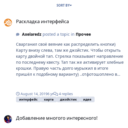
SORT BY
Раскладка интерфейса
Раскладка интерфейса
Axelaredz
posted a topic in
Прочее
Сварганил своё веяние как распределить кнопки)
Карту внизу слева, там же джойстик. Чтобы открыть
карту двойной тап. Стрелка показывает направление
по последнему квесту. Тап так же активирует хлебные
крошки. Правую часть долго мурыжил в итоге
пришёл к подобному варианту) ..отфотошоплено в
Krita^ ^
August 14, 2019
6 yr
4 replies
интерфейс
карта
джойстик
идея
Добавление многого интересного!
Добавление многого интересного!