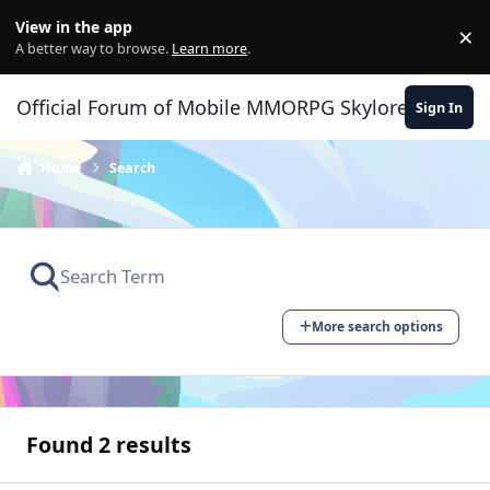
Skip to content
View in the app
×
Di
A better way to browse.
Learn more
.
Official Forum of Mobile MMORPG Skylore
Sign In
Home
Search
More search options
Found 2 results