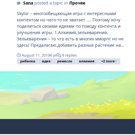
Sana
posted a topic in
Прочее
Skylor – многообещающая игра с интересными
контентом но чего-то не хватает .... Поэтому хочу
поделиться своими идеями по поводу контента и
улучшения игры. 1.Алхимия,зельеварения.
Зельеварения – то что есть в многих мморпг но не
здесь! Предалагаю,добавить разные растение на
локациях для их сбора а в последующим варения
August 11, 2019
6 yr
9 replies
зелья.Также,советую, убрать зелья з продажи у
рибалка
идея
ремесло
алхимия
+2 more
торговцев (но не з фарма) и добавить их в продажу в
перекупщик(когда будет добавлено эту
функцию).Плюс в том,что будет ещё один заработок в
игре! 2.Рыбалка. Тут всё понятно!Рибу можно будет
продать или добавить как ингредиент в зелье.
3.Ремесло. Пишите что думаете!