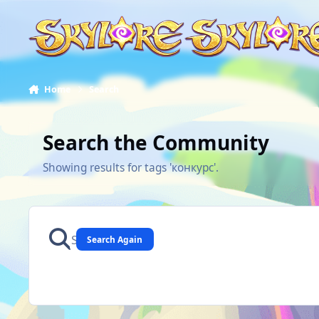
Skip to content
Home
Search
Search the Community
Showing results for tags 'конкурс'.
Search Again