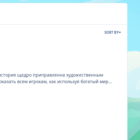
SORT BY
я история щедро приправленна художественным
торую будет интересно смотреть не только старым