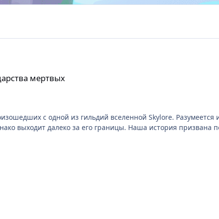
царства мертвых
оизошедших с одной из гильдий вселенной Skylore. Разумеетс
вый взгляд незначительное событие в интересную повесть, ко
игрокам, но и тем, кто делает свои первые шаги в игре. Приятного просмотра !