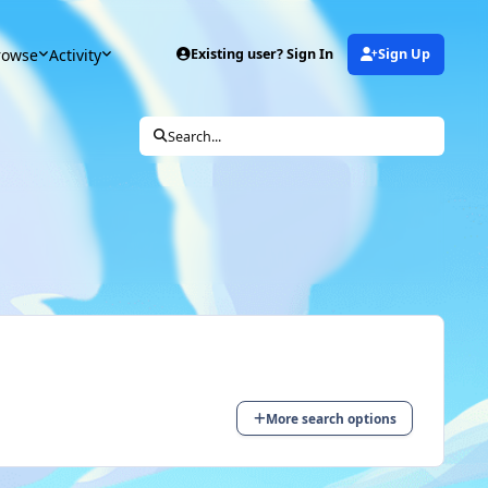
rowse
Activity
Existing user? Sign In
Sign Up
Search...
More search options