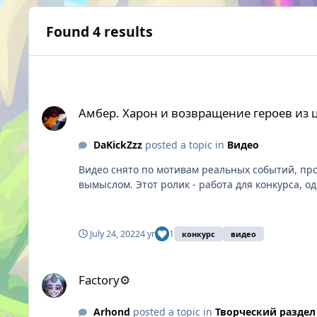
Found 4 results
Амбер. Харон и возвращение героев из царства мертвых
Амбер. Харон и возвращение героев из 
DaKickZzz
posted a topic in
Видео
Видео снято по мотивам реальных событий, пр
вымыслом. Этот ролик - работа для конкурса, однако выходит далеко за его границы. Наша история призвана показать всем игрокам, как используя богатый мир
Скайлора и фантазию превратить любое, на пер
July 24, 2022
4 yr
1
конкурс
видео
Factory⚙
Factory⚙
Arhond
posted a topic in
Творческий раздел