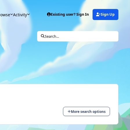
rowse
Activity
Existing user? Sign In
Sign Up
Search...
More search options