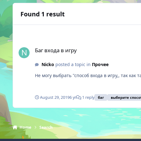
Found 1 result
Баг входа в игру
Баг входа в игру
Nicko
posted a topic in
Прочее
Не могу выбрать "способ входа в игру,, так как 
August 29, 2019
6 yr
1 reply
баг
выберите способ
Home
Search