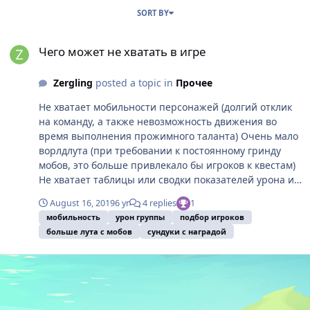
SORT BY
Чего может не хватать в игре
Чего может не хватать в игре
Zergling
posted a topic in
Прочее
Не хватает мобильности персонажей (долгий отклик
на команду, а также невозможность движения во
время выполнения прожимного таланта) Очень мало
ворлдлута (при требовании к постоянному гринду
мобов, это больше привлекало бы игроков к квестам)
Не хватает таблицы или сводки показателей урона и
отхила участников группы для сравнения Очень
August 16, 2019
6 yr
4 replies
1
быстрое восстановление мобов в подземельях после
мобильность
урон группы
подбор игроков
их убийства (после смерти группе приходится
больше лута с мобов
сундуки с наградой
убивать их заново, что сразу лишает возможности
пройти подземелье вовремя, из-за чего игроки
покидают группу и нет автоматического добора)
Слишком большой промежуток времени для
открытия сундука за итак непростое прохождение