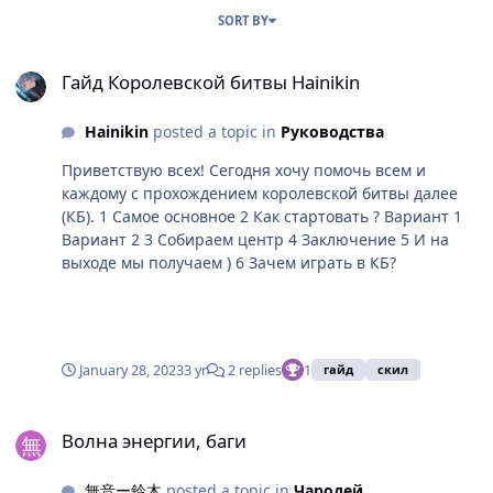
SORT BY
Гайд Королевской битвы Hainikin
Гайд Королевской битвы Hainikin
Hainikin
posted a topic in
Руководства
Приветствую всех! Сегодня хочу помочь всем и
каждому с прохождением королевской битвы далее
(КБ). 1 Самое основное 2 Как стартовать ? Вариант 1
Вариант 2 3 Собираем центр 4 Заключение 5 И на
выходе мы получаем ) 6 Зачем играть в КБ?
January 28, 2023
3 yr
2 replies
1
гайд
скил
Волна энергии, баги
Волна энергии, баги
無音ー鈴木
posted a topic in
Чародей