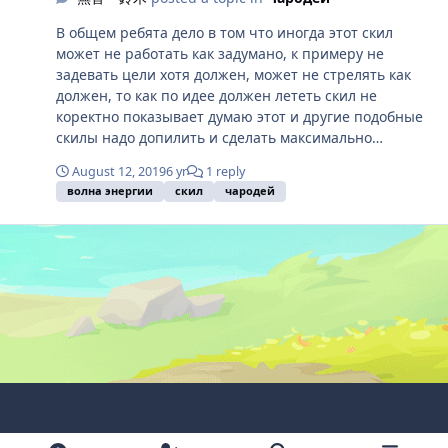
В общем ребята дело в том что иногда этот скил
может не работать как задумано, к примеру не
задевать цели хотя должен, может не стрелять как
должен, то как по идее должен лететь скил не
коректно показывает думаю этот и другие подобные
скилы надо допилить и сделать максимально
стабильными. Спасибо за внимание. PS.Ваш Muona.
August 12, 2019
6 yr
1 reply
волна энергии
скил
чародей
Light Mode
Dark Mode
System Preference