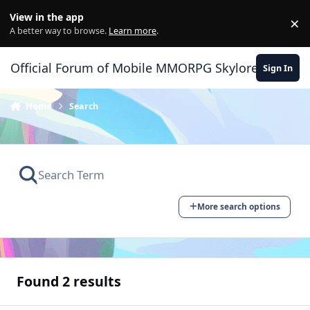
Skip to content
View in the app
×
Di
A better way to browse.
Learn more
.
Official Forum of Mobile MMORPG Skylore
Sign In
Home
Search
More search options
Found 2 results