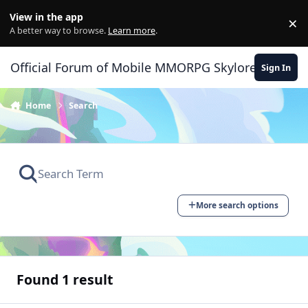
Skip to content
View in the app
×
Di
A better way to browse.
Learn more
.
Official Forum of Mobile MMORPG Skylore
Sign In
Home
Search
More search options
Found 1 result