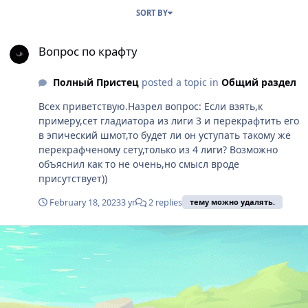
SORT BY
Вопрос по крафту
Вопрос по крафту
Полный Пристец
posted a topic in
Общий раздел
Всех приветствую.Назрел вопрос: Если взять,к
примеру,сет гладиатора из лиги 3 и перекрафтить его
в эпический шмот,то будет ли он уступать такому же
перекрафченому сету,только из 4 лиги? Возможно
объяснил как то не очень,но смысл вроде
присутствует))
February 18, 2023
3 yr
2 replies
тему можно удалять.