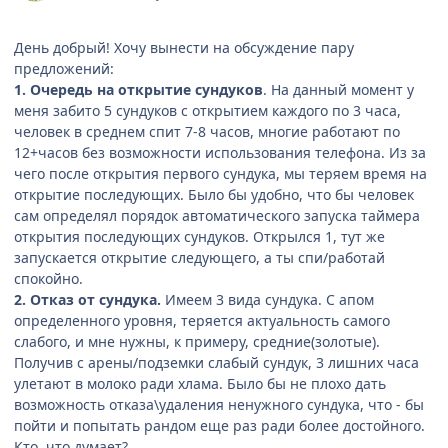
День добрый! Хочу вынести на обсуждение пару
предложений:
1. Очередь на открытие сундуков
. На данный момент у
меня забито 5 сундуков с открытием каждого по 3 часа,
человек в среднем спит 7-8 часов, многие работают по
12+часов без возможности использования телефона. Из за
чего после открытия первого сундука, мы теряем время на
открытие последующих. Было бы удобно, что бы человек
сам определял порядок автоматического запуска таймера
открытия последующих сундуков. Открылся 1, тут же
запускается открытие следующего, а ты спи/работай
спокойно.
2. Отказ от сундука.
Имеем 3 вида сундука. С апом
определенного уровня, теряется актуальность самого
слабого, и мне нужны, к примеру, средние(золотые).
Получив с арены/подземки слабый сундук, 3 лишних часа
улетают в молоко ради хлама. Было бы не плохо дать
возможность отказа\удаления ненужного сундука, что - бы
пойти и попытать рандом еще раз ради более достойного.
Кто, что думает?