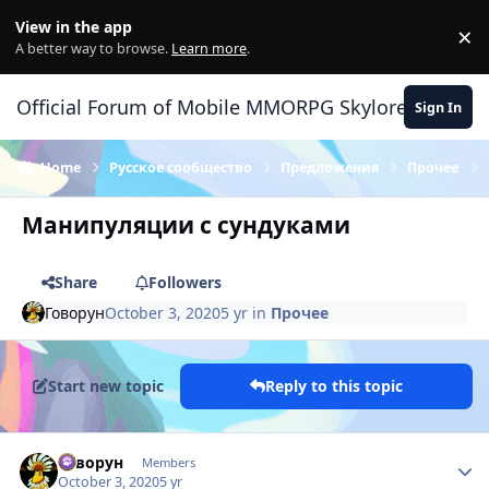
Skip to content
View in the app
×
Di
A better way to browse.
Learn more
.
Official Forum of Mobile MMORPG Skylore
Sign In
Home
Русское сообщество
Предложения
Прочее
Манипуляции с сундуками
Share
Followers
Говорун
October 3, 2020
5 yr
in
Прочее
Start new topic
Reply to this topic
Author stats
Говорун
Members
October 3, 2020
5 yr