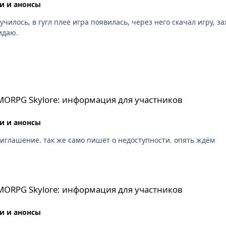
и и анонсы
училось, в гугл плее игра появилась, через него скачал игру, 
идаю.
информация для участников
MMORPG Skylore: информация для участников
и и анонсы
иглашение. так же само пишет о недоступности. опять ждём
информация для участников
MMORPG Skylore: информация для участников
и и анонсы