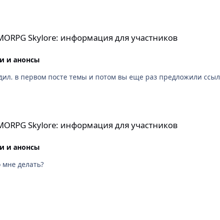
информация для участников
MMORPG Skylore: информация для участников
и и анонсы
ил. в первом посте темы и потом вы еще раз предложили ссылк
информация для участников
MMORPG Skylore: информация для участников
и и анонсы
вот пошагово в картинках по вашей ссылке. Что мне делать?
информация для участников