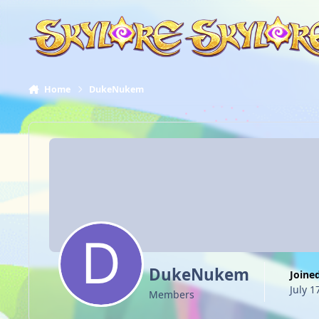
Skip to content
Home
DukeNukem
DukeNukem
Joine
July 1
Members