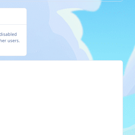
 disabled
her users.