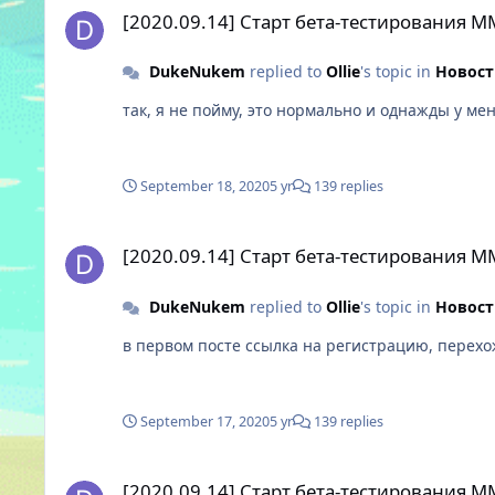
[2020.09.14] Старт бета-тестирования 
DukeNukem
replied to
Ollie
's topic in
Новост
так, я не пойму, это нормально и однажды у ме
September 18, 2020
5 yr
139 replies
[2020.09.14] Старт бета-тестирования MMORPG Skylore: 
[2020.09.14] Старт бета-тестирования 
DukeNukem
replied to
Ollie
's topic in
Новост
в первом посте ссылка на регистрацию, перехож
September 17, 2020
5 yr
139 replies
[2020.09.14] Старт бета-тестирования MMORPG Skylore: 
[2020.09.14] Старт бета-тестирования 