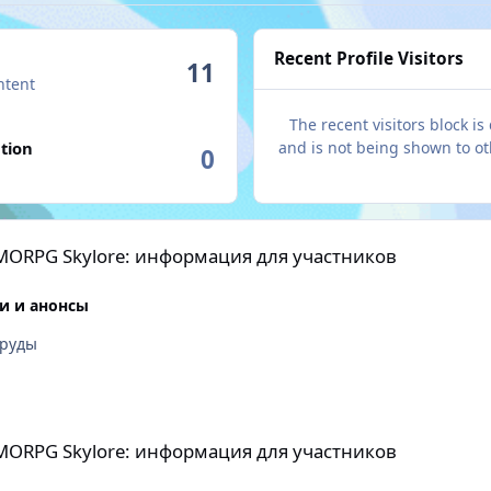
Recent Profile Visitors
11
ntent
The recent visitors block is
tion
and is not being shown to ot
0
информация для участников
MMORPG Skylore: информация для участников
и и анонсы
труды
информация для участников
MMORPG Skylore: информация для участников