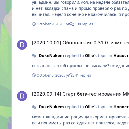
ув. админ, Вы говорили,мол, на неделе обязате
и нет, вкладки спама и промо проверяю раз по д
вычитал. Неделя конечно не закончилась, я пр
October 9, 2020
5 yr
139 replies
[2020.10.01] Обновление 0.31.0: изменения и перезагрузк
[2020.10.01] Обновление 0.31.0: измене
DukeNukem
replied to
Ollie
's topic in
Новост
есть шансы 
October 5, 2020
5 yr
41 replies
[2020.09.14] Старт бета-тестирования MMORPG Skylore: 
[2020.09.14] Старт бета-тестирования 
DukeNukem
replied to
Ollie
's topic in
Новост
может ли администрация дать ориентировочные 
вс и понимать, раз сегодня нет приглоса, надо 