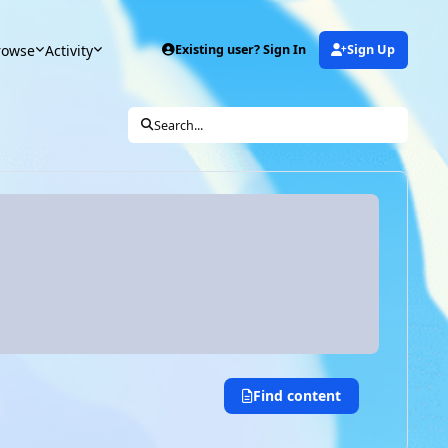
rowse
Activity
Existing user? Sign In
Sign Up
Search...
Find content