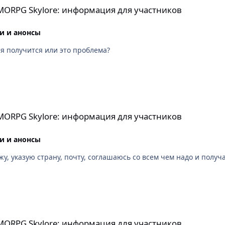
MMORPG Skylore: информация для участников
и и анонсы
ня получится или это проблема?
информация для участников
MMORPG Skylore: информация для участников
и и анонсы
у, указую страну, почту, соглашаюсь со всем чем надо и получа
информация для участников
MMORPG Skylore: информация для участников