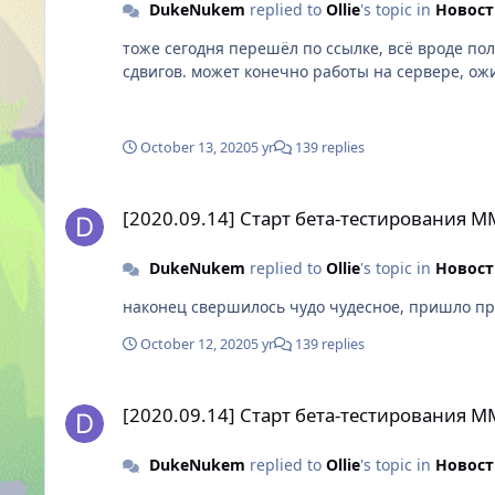
DukeNukem
replied to
Ollie
's topic in
Новост
тоже сегодня перешёл по ссылке, всё вроде пол
сдвигов. может конечно работы на сервере, ож
October 13, 2020
5 yr
139 replies
[2020.09.14] Старт бета-тестирования MMORPG Skylore: 
[2020.09.14] Старт бета-тестирования 
DukeNukem
replied to
Ollie
's topic in
Новост
наконец свершилось чудо чудесное, пришло пр
October 12, 2020
5 yr
139 replies
[2020.09.14] Старт бета-тестирования MMORPG Skylore: 
[2020.09.14] Старт бета-тестирования 
DukeNukem
replied to
Ollie
's topic in
Новост