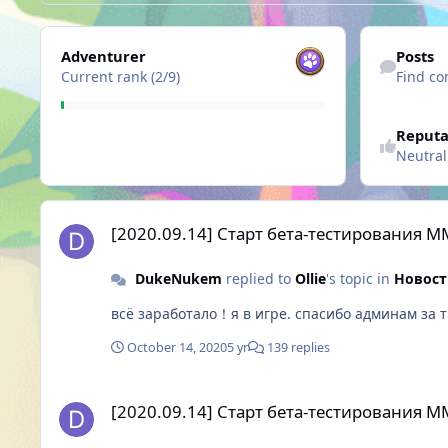
View all
Find content
Adventurer
Posts
Current rank (2/9)
Find co
Reputa
Neutral
[2020.09.14] Старт бета-тестирования MMORPG Skylore: 
[2020.09.14] Старт бета-тестирования 
DukeNukem
replied to
Ollie
's topic in
Новост
всё заработало！я в игре. спасибо админам за 
October 14, 2020
5 yr
139 replies
[2020.09.14] Старт бета-тестирования MMORPG Skylore: 
[2020.09.14] Старт бета-тестирования 