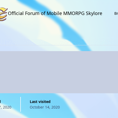
Official Forum of Mobile MMORPG Skylore
B
d
Last visited
7, 2020
October 14, 2020