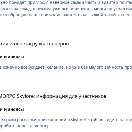
льно прийдёт приглос, я наверное самый частый визитёр почты 
есять за заход, я письма уже все перечитал, много чё узнал но
осто обращаю ваше внимание, может с рассылкой какой-то непо
а серверов
ния и перезагрузка серверов
и и анонсы
чтоб приглос не выслали? ожидание конечно возбуждает желание, но уже без малого
информация для участников
MMORPG Skylore: информация для участников
и и анонсы
сроки рассылки приглашений в skylore? чтоб не сидеть на по
пробить через недельку.