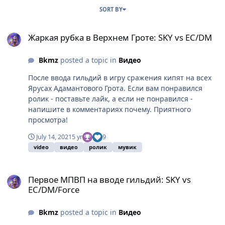
SORT BY
Жаркая рубка в Верхнем Гроте: SKY vs EC/DM
Жаркая рубка в Верхнем Гроте: SKY vs EC/DM
Bkmz
posted a topic in
Видео
После ввода гильдий в игру сражения кипят на всех
Ярусах Адамантового Грота. Если вам понравился
ролик - поставьте лайк, а если не понравился -
напишите в комментариях почему. Приятного
просмотра!
July 14, 2021
5 yr
9
video
видео
ролик
мувик
Первое МПВП на вводе гильдий: SKY vs EC/DM/Force
Первое МПВП на вводе гильдий: SKY vs
EC/DM/Force
Bkmz
posted a topic in
Видео