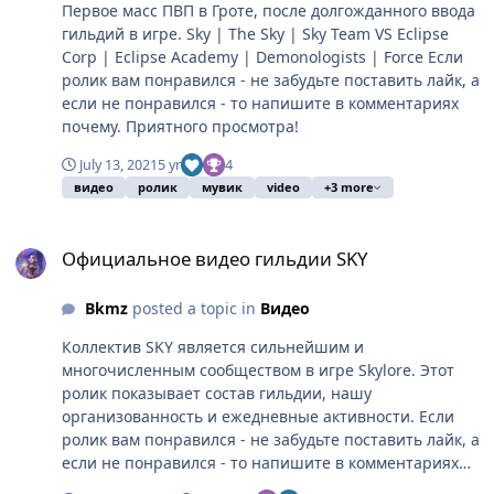
Первое масс ПВП в Гроте, после долгожданного ввода
гильдий в игре. Sky | The Sky | Sky Team VS Eclipse
Corp | Eclipse Academy | Demonologists | Force Если
ролик вам понравился - не забудьте поставить лайк, а
если не понравился - то напишите в комментариях
почему. Приятного просмотра!
July 13, 2021
5 yr
4
видео
ролик
мувик
video
+3 more
Официальное видео гильдии SKY
Официальное видео гильдии SKY
Bkmz
posted a topic in
Видео
Коллектив SKY является сильнейшим и
многочисленным сообществом в игре Skylore. Этот
ролик показывает состав гильдии, нашу
организованность и ежедневные активности. Если
ролик вам понравился - не забудьте поставить лайк, а
если не понравился - то напишите в комментариях
почему. Приятного просмотра!