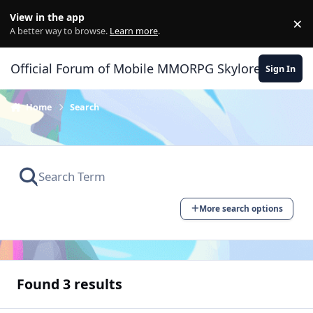
Skip to content
View in the app
×
Di
A better way to browse.
Learn more
.
Official Forum of Mobile MMORPG Skylore
Sign In
Home
Search
More search options
Found 3 results