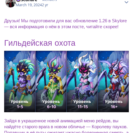
March 19, 2024
2 yr
Друзья! Мы подготовили для вас обновление 1.26 в Skylore 
— вся информация о нём в этом посте, читайте скорее!
Гильдейская охота
Зайдя в украшенное новой анимацией меню рейдов, вы 
найдёте старого врага в новом обличье — Королеву пауков. 
Попавших в её путы ожидает ужасно болезненная смерть, а 