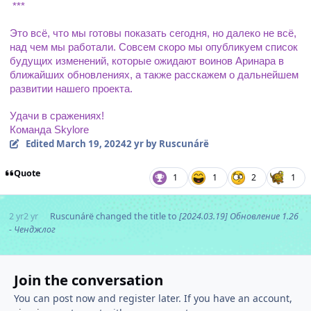
 ***
Это всё, что мы готовы показать сегодня, но далеко не всё, 
над чем мы работали. Совсем скоро мы опубликуем список 
будущих изменений, которые ожидают воинов Аринара в 
ближайших обновлениях, а также расскажем о дальнейшем 
развитии нашего проекта.
Удачи в сражениях!
Команда Skylore
Edited
March 19, 2024
2 yr
by Ruscunárë
Quote
1
1
2
1
2 yr
2 yr
Ruscunárë
changed the title to
[2024.03.19] Обновление 1.26
- Ченджлог
Join the conversation
You can post now and register later. If you have an account,