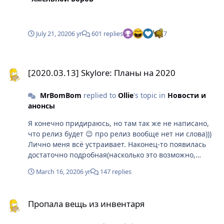
July 21, 2020
6 yr
601 replies
7
[2020.03.13] Skylore: Планы на 2020
[2020.03.13] Skylore: Планы на 2020
MrBomBom
replied to
Ollie
's topic in
Новости и
анонсы
Я конечно придираюсь, но там так же не написано,
что релиз будет 😉 про релиз вообще нет ни слова)))
Лично меня всё устраивает. Наконец-то появилась
достаточно подробная(насколько это возможно,
конечно) информация о дальнейших планах. И самое
March 16, 2020
6 yr
147 replies
главное - мы теперь знаем, когда можно будет снова
вернуться в игру) Ну а релиз... Очевидно, что его дата
Пропала вещь из инвентаря
во многом будет зависеть от того, как пройдут этапы,
Пропала вещь из инвентаря
планами о которых с нами поделились) Запасаемся
терпением и ждем!