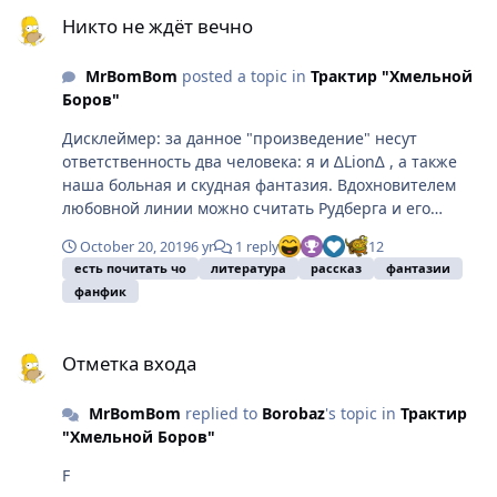
Никто не ждёт вечно
Никто не ждёт вечно
MrBomBom
posted a topic in
Трактир "Хмельной
Боров"
Дисклеймер: за данное "произведение" несут
ответственность два человека: я и ∆Lion∆ , а также
наша больная и скудная фантазия. Вдохновителем
любовной линии можно считать Рудберга и его
небольшое сочинение в чатике дискорда. Любые
October 20, 2019
6 yr
1 reply
12
совпадения с реальными персонажами, названиями
есть почитать чо
литература
рассказ
фантазии
и событиями неслучайны, но сделаны исключительно
фанфик
ради глупых смехахашечек и бугагашенек. Все это
написано во имя добра и радости, мы никого не
Отметка входа
хотели обидеть или оскорбить. Приятного чтения!
Отметка входа
************************************* Место
действия: Развалины офиса «AIGRIND» Действующие
MrBomBom
replied to
Borobaz
's topic in
Трактир
лица: Анлив, Нора-тян. Позже: захватная группа
"Хмельной Боров"
гильдии «ЛОР» В центре комнаты охраны горел
костер, доживающий свои последние минуты. Он
F
давал мало света и ещё меньше согревал, но это все