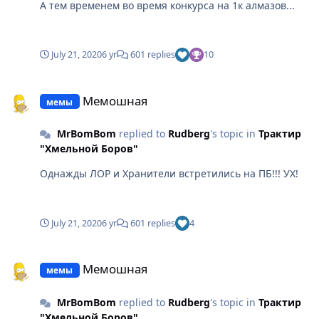
А тем временем во время конкурса на 1к алмазов...
July 21, 2020
6 yr
601 replies
10
Мемошная
Мемошная
мемы
MrBomBom
replied to
Rudberg
's topic in
Трактир
"Хмельной Боров"
Однажды ЛОР и Хранители встретились на ПБ!!! УХ!
July 21, 2020
6 yr
601 replies
4
Мемошная
Мемошная
мемы
MrBomBom
replied to
Rudberg
's topic in
Трактир
"Хмельной Боров"