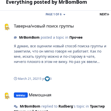
Everything posted by MrBomBom
L
PAGE 1 OF 6
NEXT
Таверна/новый поиск группы
Таверна/новый поиск группы
MrBomBom
posted a topic in
Прочее
Я думаю, все оценили новый способ поиска группы и
заметили, что он мягко говоря не работает. Как по
мне, искать группу можно и по-старому в чате,
ничего плохого в этом не вижу. Но раз уж ввели
таверну, то можно попробовать сделать её хоть
немного рабочей. Почему для поиска группы все
пользуются именно чатом? Потому что, написав
March 21, 2021
5 yr
3
сообщение о поиске в чат, ты можешь быть уверен,
что его увидят почти все, кто сейчас в игре. Почему
Мемошная
никто не пользуется таверной? Потому что, создав
Мемошная
мемы
там объявление, ты можешь быть уверен, что его
никто не увидит. Люди во время фарма(или других
MrBomBom
replied to
Rudberg
's topic in
Трактир
своих очень важных занятий) не будут каждую минуту