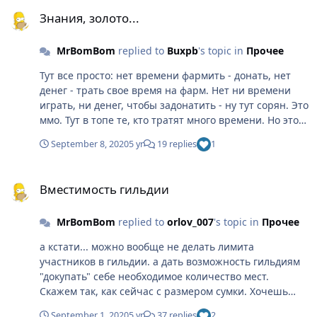
Знания, золото...
Знания, золото...
MrBomBom
replied to
Buxpb
's topic in
Прочее
Тут все просто: нет времени фармить - донать, нет
денег - трать свое время на фарм. Нет ни времени
играть, ни денег, чтобы задонатить - ну тут сорян. Это
ммо. Тут в топе те, кто тратят много времени. Но это
еще и мобильная ммо - поэтому за донат тоже можно
September 8, 2020
5 yr
19 replies
1
будет быть в топе. А так чтобы все легко и быстро
качались до максимального уровня - это из мира
Вместимость гильдии
розовых поней. Это тогда будет игра на пару дней и
Вместимость гильдии
такая игра будет неинтересна ни игрокам(пару дней
поиграл, прошел игру и что дальше?), ни
MrBomBom
replied to
orlov_007
's topic in
Прочее
разрабам(кто ж донатить будет, если все в игре
достается просто и быстро?)
а кстати... можно вообще не делать лимита
участников в гильдии. а дать возможность гильдиям
"докупать" себе необходимое количество мест.
Скажем так, как сейчас с размером сумки. Хочешь
больше места - докупи слотов. Только с гильдией
September 1, 2020
5 yr
37 replies
2