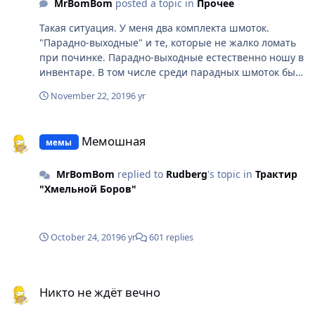
MrBomBom
posted a topic in
Прочее
Такая ситуация. У меня два комплекта шмоток.
"Парадно-выходные" и те, которые не жалко ломать
при починке. Парадно-выходные естественно ношу в
инвентаре. В том числе среди парадных шмоток была
пуха за валюту арены. Ложился спать - вещи были в
November 22, 2019
6 yr
инвентаре. Зашёл в игру сегодня утром, инвентарь
не проверял. Когда собирались на королеву пауков
Мемошная
хотел поменять экипировку на парадную, а пухи нет.
Мемошная
мемы
Допускаю, что мог случайно продать ее торговцу. НО
с момента последнего использования парадного
MrBomBom
replied to
Rudberg
's topic in
Трактир
комплекта я (если правильно помню) торговца не
"Хмельной Боров"
посещал... К торговцу в основном хожу чинить
инвентарь который не жалко. А последний раз ночью
я чинился за кристаллы... Если есть какая-то
возможность проверить - проверьте куда она
October 24, 2019
6 yr
601 replies
делась... Если сам дурак и продал - прошу прощения
за беспокойство. Спасибо за внимание.
Никто не ждёт вечно
Никто не ждёт вечно