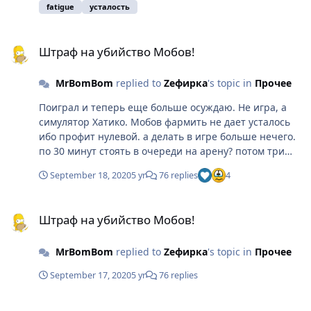
fatigue
усталость
Штраф на убийство Мобов!
Штраф на убийство Мобов!
MrBomBom
replied to
Zефирка
's topic in
Прочее
Поиграл и теперь еще больше осуждаю. Не игра, а
симулятор Хатико. Мобов фармить не дает усталось
ибо профит нулевой. а делать в игре больше нечего.
по 30 минут стоять в очереди на арену? потом три
часа ждать сундук из-за жалких 500 голды оттуда? а
September 18, 2020
5 yr
76 replies
4
что делать все остальное время? просто ходить на
арену для удовольствия и набивания рейтинга? Так
Штраф на убийство Мобов!
где удовольствие полчаса ждать чтобы 30 секунд
Штраф на убийство Мобов!
покатать на арене? Не, не, не. что-то тут не то. Может
после входа в грот будет чем себя занять, но опять же
MrBomBom
replied to
Zефирка
's topic in
Прочее
мы туда ходили убивать мобов. а теперь 1 монеткой и
1 очком знаний мы в гроте даже ремонт не покроем с
September 17, 2020
5 yr
76 replies
этой усталостью. Бред