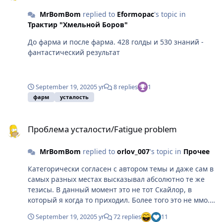
игра уже играбельна, но не совершенна. Трудитесь
MrBomBom
replied to
Eformopac
's topic in
дальше, ну а мы вам поможем как сможем
Трактир "Хмельной Боров"
До фарма и после фарма. 428 голды и 530 знаний -
фантастический результат
September 19, 2020
5 yr
8 replies
1
фарм
усталость
Проблема усталости/Fatigue problem
Проблема усталости/Fatigue problem
MrBomBom
replied to
orlov_007
's topic in
Прочее
Категорически согласен с автором темы и даже сам в
самых разных местах высказывал абсолютно те же
тезисы. В данный момент это не тот Скайлор, в
который я когда то приходил. Более того это не ммо.
Может это прозвучит грубо, но... Сверните эту вашу
September 19, 2020
5 yr
72 replies
11
усталость в трубочку и... Ну дальше вы поняли