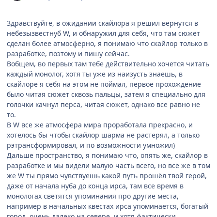
Здравствуйте, в ожидании скайлора я решил вернутся в
небезызвестнуб W, и обнаружил для себя, что там сюжет
сделан более атмосферно, я понимаю что скайлор только в
разработке, поэтому и пишу сейчас.
Вобщем, во первых там тебе действительно хочется читать
каждый монолог, хотя ты уже из наизусть знаешь, в
скайлоре я себя на этом не поймал, первое прохождение
было читая сюжет сквозь пальцы, затем я специально для
голочки качнул перса, читая сюжет, однако все равно не
то.
В W все же атмосфера мира проработала прекрасно, и
хотелось бы чтобы скайлор шарма не растерял, а только
рэтрансформировал, и по возможности умножил)
Дальше пространство, я понимаю что, опять же, скайлор в
разработке и мы видели малую часть всего, но всё же в том
же W ты прямо чувствуешь какой путь прошёл твой герой,
даже от начала нуба до конца ирса, там все время в
монологах светятся упоминания про другие места,
например в начальных квестах ирса упоминается, богатый
город, очень далеко на севере, и хотя фактически