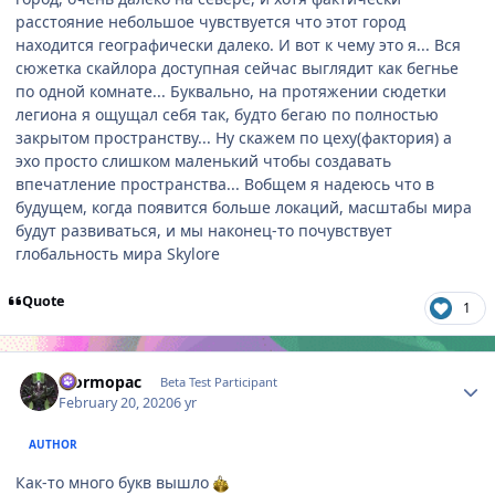
расстояние небольшое чувствуется что этот город
находится географически далеко. И вот к чему это я... Вся
сюжетка скайлора доступная сейчас выглядит как бегнье
по одной комнате... Буквально, на протяжении сюдетки
легиона я ощущал себя так, будто бегаю по полностью
закрытом пространству... Ну скажем по цеху(фактория) а
эхо просто слишком маленький чтобы создавать
впечатление пространства... Вобщем я надеюсь что в
будущем, когда появится больше локаций, масштабы мира
будут развиваться, и мы наконец-то почувствует
глобальность мира Skylore
Quote
1
Author stats
Eformopac
Beta Test Participant
February 20, 2020
6 yr
AUTHOR
Как-то много букв вышло