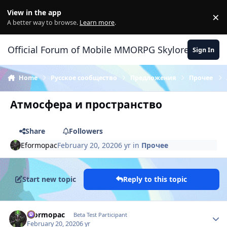
Skip to content
View in the app
×
Di
A better way to browse.
Learn more
.
Official Forum of Mobile MMORPG Skylore
Sign In
Home
Русское сообщество
Предложения
Прочее
Атмосфера и пространство
Share
Followers
Eformopac
February 20, 2020
6 yr
in
Прочее
Start new topic
Reply to this topic
Author stats
Eformopac
Beta Test Participant
February 20, 2020
6 yr