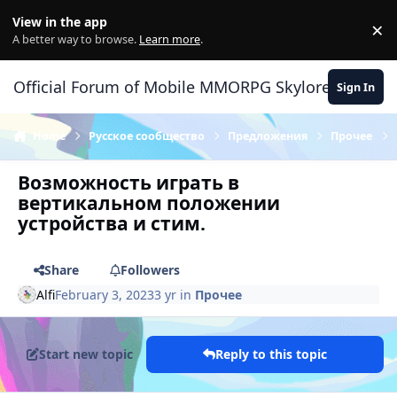
Skip to content
View in the app
×
Di
A better way to browse.
Learn more
.
Official Forum of Mobile MMORPG Skylore
Sign In
Home
Русское сообщество
Предложения
Прочее
Возможность играть в
вертикальном положении
устройства и стим.
Share
Followers
Alfi
February 3, 2023
3 yr
in
Прочее
Start new topic
Reply to this topic