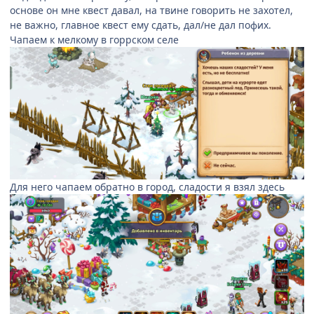
основе он мне квест давал, на твине говорить не захотел,
не важно, главное квест ему сдать, дал/не дал пофих.
Чапаем к мелкому в горрском селе
Для него чапаем обратно в город, сладости я взял здесь