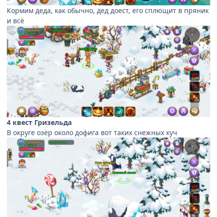
Кормим деда, как обычно, дед доест, его сплющит в пряник
и всё
4 квест Гризельда
В округе озёр около дофига вот таких снежных куч