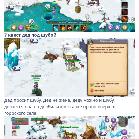
7 квест дед под шубой
Дед просит шубу. Дед не жена, деду можно и шубу,
делается она на долбильном станке право-вверх от
горрского села