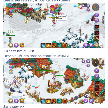
санки. Бегаем так, чтобы он в них залез
2 квест печеньки
Около рыбного повара стоят печеньки
Запекаем их