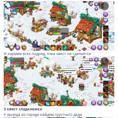
И кормим всех подряд, пока квест не сделается
3 квест сладкоежка
У выхода из города найдём грустного деда