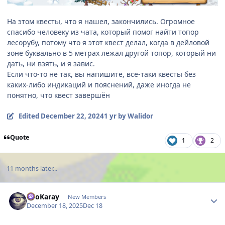
На этом квесты, что я нашел, закончились. Огромное
спасибо человеку из чата, который помог найти топор
лесорубу, потому что я этот квест делал, когда в дейловой
зоне буквально в 5 метрах лежал другой топор, который ни
дать, ни взять, и я завис.
Если что-то не так, вы напишите, все-таки квесты без
каких-либо индикаций и пояснений, даже иногда не
понятно, что квест завершён
Edited
December 22, 2024
1 yr
by Walidor
Quote
1
2
11 months later...
Author stats
RyoKaray
New Members
December 18, 2025
Dec 18