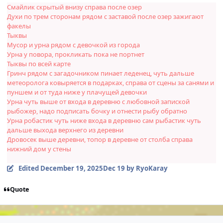
Смайлик скрытый внизу справа после озер
Духи по трем сторонам рядом с заставой после озер зажигают
факелы
Тыквы
Мусор и урна рядом с девочкой из города
Урна у повора, прокликать пока не портнет
Тыквы по всей карте
Гринч рядом с загадочником пинает леденец, чуть дальше
метеоролога ковыряется в подарках, справа от сцены за санями и
пуншем и от туда ниже у плачущей девочки
Урна чуть выше от входа в деревню с любовной запиской
рыбожер, надо подписать бочку и отнести рыбу обратно
Урна робастик чуть ниже входа в деревню сам рыбастик чуть
дальше выхода верхнего из деревни
Дровосек выше деревни, топор в деревне от столба справа
нижний дом у стены
Edited
December 19, 2025
Dec 19
by RyoKaray
Quote