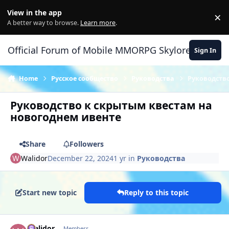
Skip to content
View in the app
×
Di
A better way to browse.
Learn more
.
Official Forum of Mobile MMORPG Skylore
Sign In
Home
Русское сообщество
Руководства
Руководств
Руководство к скрытым квестам на
новогоднем ивенте
Share
Followers
Walidor
December 22, 2024
1 yr
in
Руководства
Start new topic
Reply to this topic
Author stats
Walidor
Members