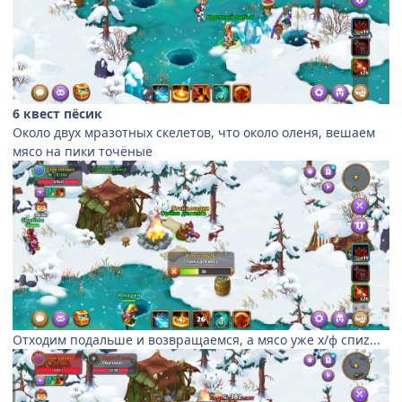
6 квест пёсик
Около двух мразотных скелетов, что около оленя, вешаем
мясо на пики точёные
Отходим подальше и возвращаемся, а мясо уже х/ф спиz...