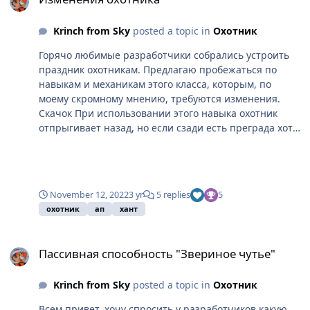
Krinch from Sky
posted a topic in
Охотник
Горячо любимые разработчики собрались устроить
праздник охотникам. Предлагаю пробежаться по
навыкам и механикам этого класса, которым, по
моему скромному мнению, требуются изменения.
Скачок При использовании этого навыка охотник
отпрыгивает назад, но если сзади есть преграда хотя
бы в 1 клетку, игрок в неё врежется и останется на
месте. Почему бы не изменить работу этого навыка
таким образом, чтобы охотники могли перепрыгивать
препятствия, если за ними есть свободное
November 12, 2022
3 yr
5 replies
5
пространство Призыв духов Здесь предложение не по
охотник
ап
хант
работе навыка, а по глифам и механике с духами в
целом. Так уж вышло, что у охотника есть 3 духа,
Пассивная способность "Звериное чутье"
которые призываются с ульты, но в самом навыке
Пассивная способность "Звериное чутье"
призыв духов глифы раскиданы стандартно: 2 глифа
за 1 частицу хаоса, связанные с кд навыка или с
Krinch from Sky
posted a topic in
Охотник
увеличением чутья, 2 глифа за 2чх для паука и волка
и 2 за 3чх для кабана. Почему бы не сделать по глифу
Всем привет, хочу спросить у разработчиков какую