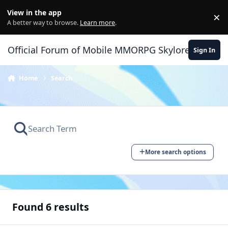
Skip to content
View in the app
×
Di
A better way to browse.
Learn more
.
Official Forum of Mobile MMORPG Skylore
Sign In
Home
Search
More search options
Found 6 results