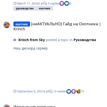
March 17, 2024
2 yr
3 replies
8
руководство
охотник
[неАКТУАЛЬНО] Гайд на Охотника | Krinch
[неАКТУАЛЬНО] Гайд на Охотника |
охотник
Krinch
Krinch from Sky
posted a topic in
Руководства
Наш дискорд сервер
September 6, 2021
4 yr
13 replies
15
Изменения охотника
Изменения охотника