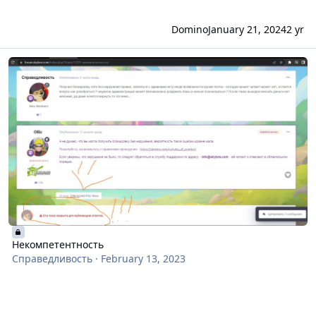
Domino
January 21, 2024
2 yr
Некомпетентность
Некомпетентность
Справедливость
·
February 13, 2023