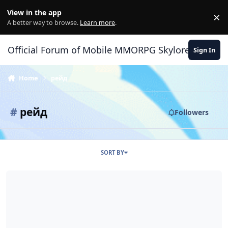
Skip to content
View in the app
×
Di
A better way to browse.
Learn more
.
Official Forum of Mobile MMORPG Skylore
Sign In
Home
рейд
#
рейд
Followers
SORT BY
Переработка способностей разрушителя