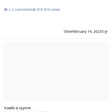
2 comments
816 views
Ollie
February 14, 2023
3 yr
Комбо в группе
Комбо в группе