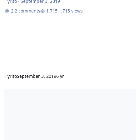
Fyrito
·
September 3, 2019
2 comments
1,715 views
Fyrito
September 3, 2019
6 yr
Рейды подземелий