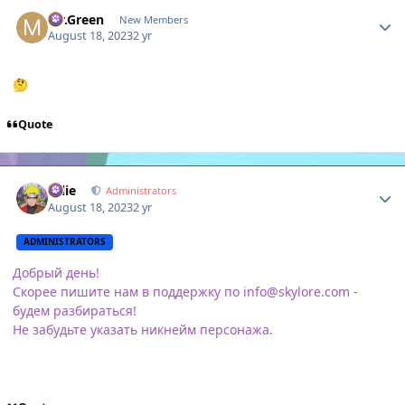
Author stats
Mr.Green
New Members
August 18, 2023
2 yr
🤔
Quote
Author stats
Ollie
Administrators
August 18, 2023
2 yr
ADMINISTRATORS
Добрый день!
Скорее пишите нам в поддержку по info@skylore.com -
будем разбираться!
Не забудьте указать никнейм персонажа.