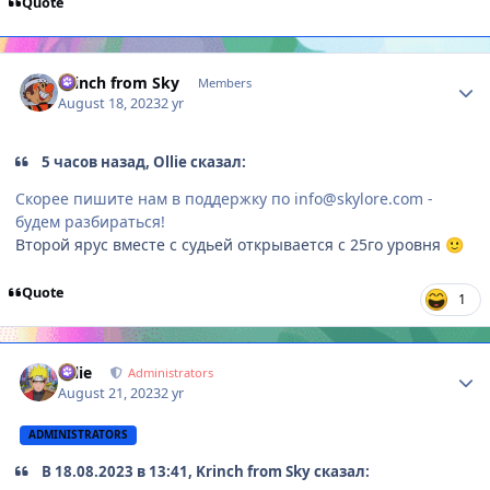
Quote
Author stats
Krinch from Sky
Members
August 18, 2023
2 yr
5 часов назад, Ollie сказал:
Скорее пишите нам в поддержку по info@skylore.com -
будем разбираться!
Второй ярус вместе с судьей открывается с 25го уровня
🙂
Quote
1
Author stats
Ollie
Administrators
August 21, 2023
2 yr
ADMINISTRATORS
В 18.08.2023 в 13:41, Krinch from Sky сказал: