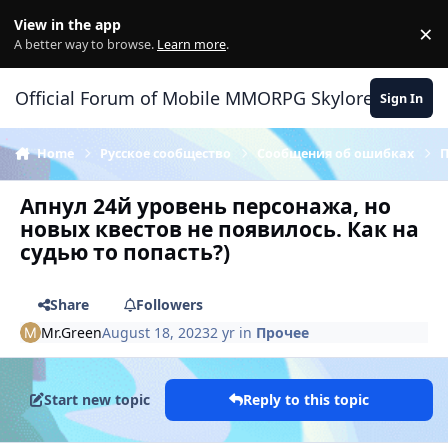
Skip to content
View in the app
×
Di
A better way to browse.
Learn more
.
Official Forum of Mobile MMORPG Skylore
Sign In
Home
Русское сообщество
Сообщения об ошибках
Апнул 24й уровень персонажа, но
новых квестов не появилось. Как на
судью то попасть?)
Share
Followers
Mr.Green
August 18, 2023
2 yr
in
Прочее
Start new topic
Reply to this topic