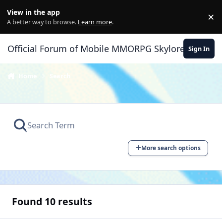
Skip to content
View in the app
×
Di
A better way to browse.
Learn more
.
Official Forum of Mobile MMORPG Skylore
Sign In
Home
Search
More search options
Found 10 results