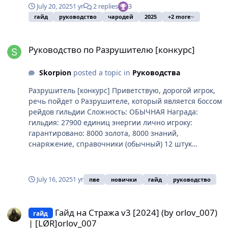
July 20, 2025
1 yr
2 replies
3
гайд
руководство
чародей
2025
+2 more
Руководство по Разрушителю [конкурс]
Руководство по Разрушителю [конкурс]
Skorpion
posted a topic in
Руководства
Разрушитель [конкурс] Приветствую, дорогой игрок,
речь пойдет о Разрушителе, который является боссом
рейдов гильдии Сложность: ОБЫЧНАЯ Награда:
гильдия: 27900 единиц энергии лично игроку:
гарантировано: 8000 золота, 8000 знаний,
снаряжение, справочники (обычный) 12 штук
возможность с шансом: фрагмент костюма, двуликая
монета 30 штук, покров разрушителя, справочники
(необычный), зачарованные чертежи Количество
July 16, 2025
1 yr
пве
новички
гайд
руководство
игроков: 6-22 Бесплатные возрождения: 8 Уровень: 21
Время перезарядки: 5 дней 14 часов Время боя: 9
Гайд на Стража v3 [2024] (by orlov_007) | [LØR]orlov_007
минут Сложность: ВЫСОКАЯ Награда: гильдия: 32000
Гайд на Стража v3 [2024] (by orlov_007)
гайд
единиц энергии лично игроку: гарантировано: 9400
| [LØR]orlov_007