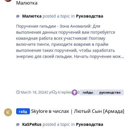
Малютка
Малютка
posted a topic in
Руководства
Поручения гильдии - Зона Аномалий: Для
выполнения данных поручений вам потребуется
командная работа всех участников! Поэтому
включите пинги, приходите вовремя в прайм
выполнения таких поручений, чтобы заработать
энергию для своей гильдии. Начать поручение может
только глава или заместители. После чего
информация отобразится в журнале заданий у всех
членов гильдии, находящихся в сети. Гильдейское
групповое задание имеет две стадии: 1. Необходимо
прибыть в указанную локацию (в чате гильдии ставят
метку сбора), дождаться запуска, любому члену
March 18, 2024
2 yr
4 replies
3
гайды
руководство
гильдии поговорить с нпс и взять оборудование (без
Skylore в числах | Лютый Сын [Армада]
него невозможно собирать аномалии). VID-20240317-
Skylore в числах | Лютый Сын [Армада]
WA0002.mp4 После чего запустится таймер, в течение
гайд
которого нужно отыскать 10 розово-фиолетовых
аномалий, разбросанных по всей локации. Они могут
KaSPeRus
posted a topic in
Руководства
быть на различных предметах (деревьях, ягодах,