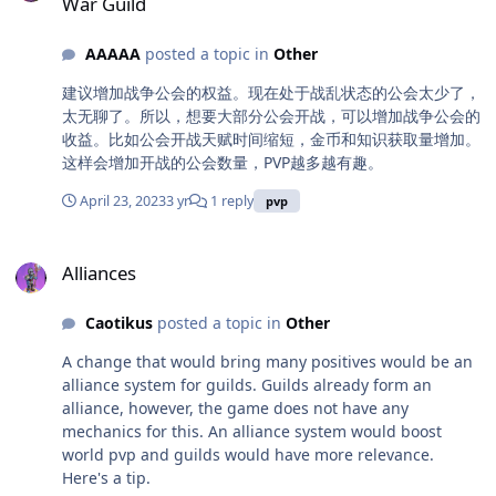
War Guild
было бы и не ломать, если бы не ГВГ. В самом худшем
соберёт полный комплект косметики с босса будет
of the guild's official website:
случае игрок зарабатывает благодаря ГВГ на 30-40К
увековечен в каком либо посте от разработчиков, а
https://www.absalomguild.com/ Hope to see some early
AAAAA
posted a topic in
Other
меньше, чем ПВЕ ребята, если конкуренция за ГВГ
вместе с ним и его гильдия, в которой он состоит.
adopters who have faith in my vision and leadership
большая или же игрок может даже уйти в минус.
Однако тут стоит вспомнить о том, что в локациях
abilities, as I am looking for some assistants to
建议增加战争公会的权益。现在处于战乱状态的公会太少了，
Представляю ситуацию, где топ ги копят голд, чтоб он
грота может находиться максимум 8 человек от одной
collaborate with and make this guild the best it can be!
太无聊了。所以，想要大部分公会开战，可以增加战争公会的
у них до конца ГВГ не закончился, не дай бог. Взамен,
гильдии, а некоторые гильдии состоят в своих
Cheers!
收益。比如公会开战天赋时间缩短，金币和知识获取量增加。
какие награды нас ждут? Костюм и оболочка, которые
альянсах, что позволяет им проводить сражения с
这样会增加开战的公会数量，PVP越多越有趣。
отвечают только лишь за внешний вид, расходка,
использованием более 8 человек на одном канале. Не
которая нужна только лишь для ГВГ и немножко
April 23, 2023
3 yr
1 reply
pvp
говоря о том, что игроки, которые находятся в
золота. Внимание, если игроки на 1ом месте купят
процессе убийства каких либо РБ игроки находятся
золото на все очки, то они получат аж 101к золота.
Alliances
уязвимы перед вражескими игроками, которые будут
При средних тратах в 20к золота в день и при том,
Alliances
устраивать им засады. Таким образом можно убить
что люди вообще-то играют 2 недели по будильнику
противников на боссе и незаметно покинуть локацию
и не в праве нарушать подобную дисциплину в
, сделав суицид. Предложение: Сделать начисление
Caotikus
posted a topic in
Other
клане, иначе это закончится поражением. Тем
очков за убийство боссов и чемпионов в открытом
временем ПВЕ игрок с того же судьи и зверя в день
A change that would bring many positives would be an
мире(однако для этого нужно будет сделать откат
зарабатывает дополнительно минимум на 30к голд
alliance system for guilds. Guilds already form an
наград с чемпионов фиксированным, в 1:00 по
больше, если активно играет. Ещё у вас был баф на
alliance, however, the game does not have any
мск)Это позволит сместить место основных событий
осколки в гротте, но каким-то чудным образом сразу
mechanics for this. An alliance system would boost
ГВГ на локации, где у игроков практически нет шанса
же после конца сезона они у меня пропали из
world pvp and guilds would have more relevance.
избежать сражений. Пусть драки и будут проходить в
магазина. Зачем игроку, у которого есть костюм
Here's a tip.
формате 8/8, временами с перевесом сил одной из