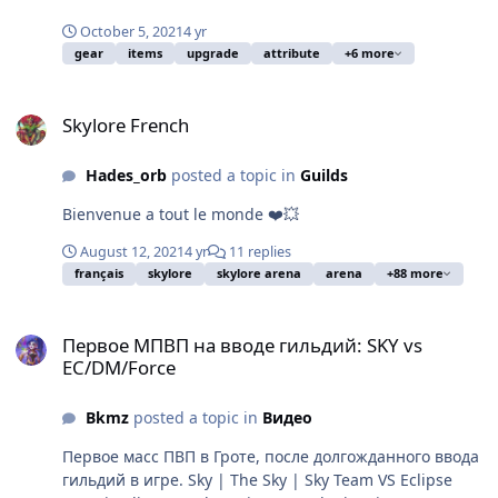
Boss, and Champion monsters. Resilience - Take less
damage from attacks and get less likely critical hits from
October 5, 2021
4 yr
players. I made this thread because I wasn't really
gear
items
upgrade
attribute
+6 more
paying attention to this while I started playing and now
I'm stuck with this mess I have. As you can see from the
Skylore French
photos, the attributes it gets can be seen there yet I
Skylore French
failed to understand what it meant until I read a
Russian guide which was translated through Google.
Hades_orb
posted a topic in
Guilds
Hopefully with this, you have a better understanding to
this guide.
Bienvenue a tout le monde ❤️💥
August 12, 2021
4 yr
11 replies
français
skylore
skylore arena
arena
+88 more
Первое МПВП на вводе гильдий: SKY vs EC/DM/Force
Первое МПВП на вводе гильдий: SKY vs
EC/DM/Force
Bkmz
posted a topic in
Видео
Первое масс ПВП в Гроте, после долгожданного ввода
гильдий в игре. Sky | The Sky | Sky Team VS Eclipse