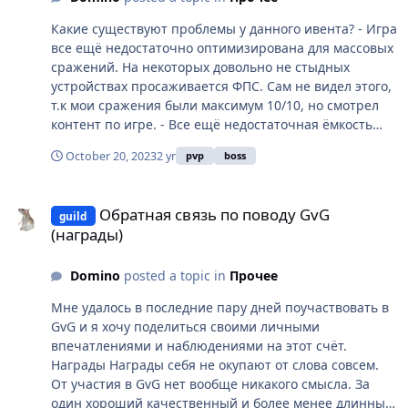
and by paying in other resources (gold, knowledge, soul
shards, guild energy, guild tokens). Right now warfare
Какие существуют проблемы у данного ивента? - Игра
is irreversible, and it can be an infinite punishment for
все ещё недостаточно оптимизирована для массовых
the guild and everyone in it.
сражений. На некоторых довольно не стыдных
устройствах просаживается ФПС. Сам не видел этого,
т.к мои сражения были максимум 10/10, но смотрел
контент по игре. - Все ещё недостаточная ёмкость
каналов - Слишком низкие награды(об этом есть
October 20, 2023
2 yr
pvp
boss
отдельный пост). - Невозможность фармить локации
грота (что является минимум 30% дохода среднего
Обратная связь по поводу GvG (награды)
игрока) из-за опасности столкновения с противником,
Обратная связь по поводу GvG
guild
который имеет численное преимущество (более 8
(награды)
человек). Сюда же можно отнести невозможность
сражения полным составом гильдии. Близится
Domino
posted a topic in
Прочее
тыкволуние, а вместе с ним и новые ивентовые
сюжетные квесты, дейлы и естественно, уже
Мне удалось в последние пару дней поучаствовать в
традиционно, новые временные мир РБ. Возникает
GvG и я хочу поделиться своими личными
логичный вопрос. Будет ли во время тыкволуния
впечатлениями и наблюдениями на этот счёт.
проходить сезон ГВГ и если так, то как лидирующим
Награды Награды себя не окупают от слова совсем.
гильдиям отстаивать свое первенство? Ведь им
От участия в GvG нет вообще никакого смысла. За
нужно будет не только сражаться друг с другом, но и
один хороший качественный и более менее длинный