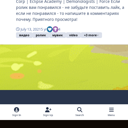
Corp | Eclipse Academy | Demonologists | Force Если
ролик вам понравился - не забудьте поставить лайк, а
если не понравился - то напишите в комментариях
почему. Приятного просмотра!
July 13, 2021
5 yr
4
видео
ролик
мувик
video
+3 more
Light Mode
Dark Mode
System Preference
Sign In
Sign Up
Search
Menu
Language
Contact Us
Cookies
Copyright © 2024 TITULUM ENTERPRISES LIMITED. All rights reserved.