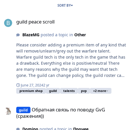
SORT BY
guild peace scroll
guild peace scroll
BlazeMG
posted a topic in
Other
Please consider adding a premium item of any kind that
will remove/unlearn/grey out the warfare talent.
Warfare guild tech is the only tech in the game that has
a drawback. Everything else is positive/neutral There
are many reasons why the guild may want that tech
gone. The guild can change policy, the guild roster can
change, the talent could be researched by accident...
June 27, 2024
2 yr
Obviously turning off guild warfare should not be
premium shop
guild
talents
pvp
+2 more
simple. It is not merely the matter of diamonds,
because then some guilds can get the tech, win a war
Обратная связь по поводу GvG (сражения))
and revert back to peace, becoming untargettable. So in
Обратная связь по поводу GvG
guild
addition to the scroll itself the guild must show its
(сражения))
commitment to peace by not waging wars for a certain
amount of time (at least one month but can be more)
Domino
posted a topic in
Прочее