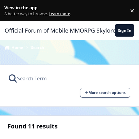
Skip to content
View in the app
×
Di
A better way to browse.
Learn more
.
Official Forum of Mobile MMORPG Skylore
Sign In
Home
Search
More search options
Found 11 results