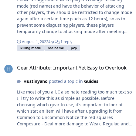
что сделает результат войны более непредсказуемым
нашей гильдии в дискорде. Также можете
mode (red name) and have the behavior of attacking
для команд. В дальнейшем, если разработчики
ознакомиться с нашим каналом на Youtube.
other players, they should be restricted to change mode
выделят время в своём плотном графике, где они
again after a certain time (such as 12 hours), so as to
двигают смену режимов арены с 1:00 по МСК на 3:00
prevent some disgusting players, these players
и наоборот и сделают откат синих дейлов
temporarily change to attacking mode after meeting
фиксированным, а не тогда, когда персонаж онлайн,
other players who can be killed, and immediately
то можно будет добавить начисление очков ещё и за
August 1, 2022
4 yr
1 reply
change back after killing them, which is very unfair and
синие квесты.
killing mode
red name
pvp
annoying. The principle is: if you like to kill, you can, but
you must stay in the red name for a period of time as a
Gear Attribute: Important Yet Easy to Overlook
constraint,should not like this: change to red name
Gear Attribute: Important Yet Easy to Overlook
when you want to kill, and pretend to be peaceful when
you don't want to kill.
Hustinyano
posted a topic in
Guides
Like most of you all, I also hate reading too much text so
I'll try to write this as simple as possible. Before
choosing which gear to use, it's important to look at
which stat an item will have after upgrading it from
Common to Uncommon Notice the red squares
Composure - Deal more damage to Weak, Regular, and
Strong monsters. Might - Deal more damage to Elite,