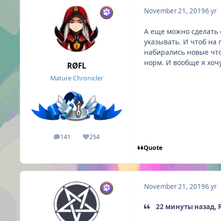
November 21, 2019
6 yr
А еще можно сделать 
указывать. И чтоб на 
набирались новые что
норм. И вообще я хоч
RØFL
Mature Chronicler
141
254
posts
Reputation
Quote
November 21, 2019
6 yr
22 минуты назад, 