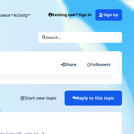
rowse
Activity
Existing user? Sign In
Sign Up
Search...
Share
Followers
Start new topic
Reply to this topic
ее "умной", что ли.
:3