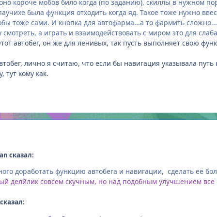
оно короче мобов било когда (по заданию), скиллы в нужном по
паучихе была функция отходить когда яд. Такое тоже нужно вве
бы тоже сами. И кнопка для автофарма...а то фармить сложно...
у смотреть, а играть и взаимодействовать с миром это для слаб
Этот автобег, он же для ленивых, так пусть выполняет свою фун
автобег, лично я считаю, что если бы навигация указывала путь
, тут кому как.
an сказал:
ого доработать функцию автобега и навигации, сделать её бол
ный делйлик совсем скучным, но над подобным улучшением вс
 сказал: