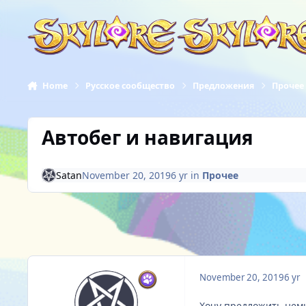
Skip to content
Home
Русское сообщество
Предложения
Прочее
Автобег и навигация
Satan
November 20, 2019
6 yr
in
Прочее
November 20, 2019
6 yr
Хочу предложить немн