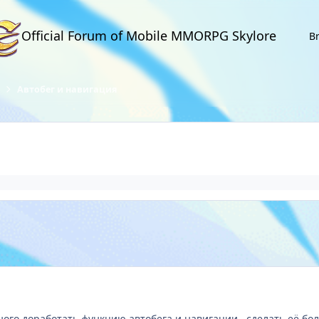
Official Forum of Mobile MMORPG Skylore
B
Автобег и навигация
ого доработать функцию автобега и навигации, сделать её бол