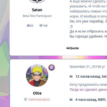
А еще можно сделать 
указывать. И чтоб на 
Satan
набирались новые что
норм. И вообще я хоч
Beta Test Participant
Не, это уже перебор. 
69
188
:3
posts
Reputation
Да и если отбросить 
бы гораздо удобнее. Ну
Quote
November 21, 2019
6 yr
12 часов назад, Sat
Хочу предложить немн
Тогда он сделает дан
Ollie
Administrators
4 часа назад, RØFL