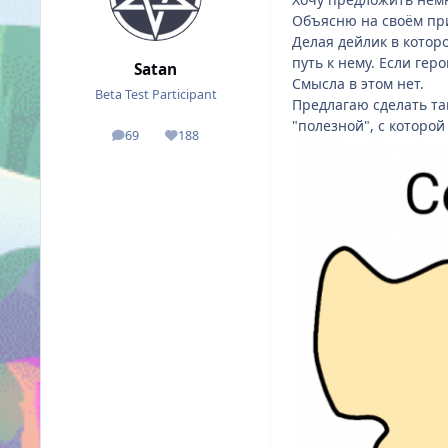
Объясню на своём пр
Делая дейлик в котор
путь к нему. Если гер
Satan
Смысла в этом нет.
Beta Test Participant
Предлагаю сделать та
"полезной", с которо
69
188
posts
Reputation