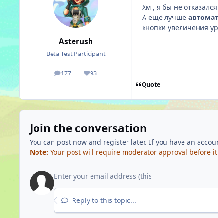
Хм , я бы не отказал
А ещё лучше
автома
кнопки увеличения у
Asterush
Beta Test Participant
177
93
posts
Reputation
Quote
Join the conversation
You can post now and register later. If you have an accou
Note:
Your post will require moderator approval before it w
Reply to this topic...