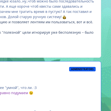
рядке юзало..ну..чтоб можно было последовательность
сти. А еще короче чтоб квесты сами здавались и
зачем мне тратить время в пустую? А так поставил и
аков. Долой старую ручную систему!
кцию и позволяет лентяям им пользоваться, вот и всё.
 к "полезной" цели игнорируя уже бесполезную – было
ADMINISTRATORS
ее "умной", что ли.
:3
е равно подумаем
😉