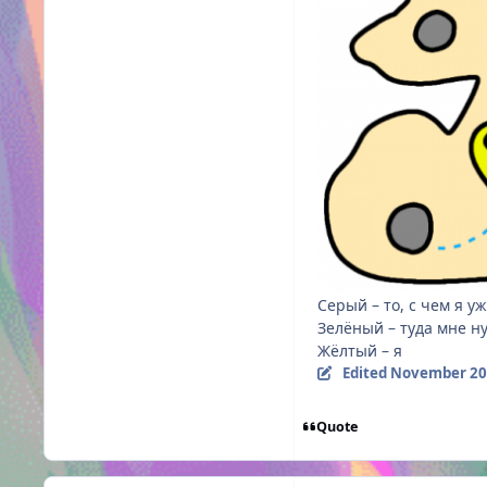
Серый – то, с чем я у
Зелёный – туда мне н
Жёлтый – я
Edited
November 20
Quote