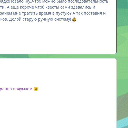
рядке юзало..ну..чтоб можно было последовательность
сти. А еще короче чтоб квесты сами здавались и
зачем мне тратить время в пустую? А так поставил и
аков. Долой старую ручную систему!
е равно подумаем
😉