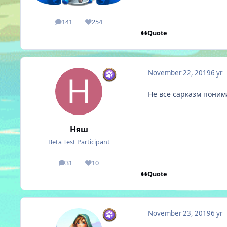
141
254
posts
Reputation
Quote
November 22, 2019
6 yr
Не все сарказм пони
Няш
Beta Test Participant
31
10
posts
Reputation
Quote
November 23, 2019
6 yr