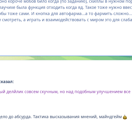
оно короче мобов било когда (по заданию), скиллы в нужном по
паучихе была функция отходить когда яд. Такое тоже нужно вве
бы тоже сами. И кнопка для автофарма...а то фармить сложно...
у смотреть, а играть и взаимодействовать с миром это для слаб
 сказал:
ный делйлик совсем скучным, но над подобным улучшением вс
дело до абсурда. Тактика высказывания мнений, майндгейм