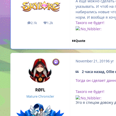
А еще можно сделать 
указывать. И чтоб на 
набирались новые что
норм. И вообще я хоч
Такого не будет!
2.1k
1.2k
posts
Reputation
Quote
November 21, 2019
6 yr
2 часа назад, Ollie
Тогда он сделает дан
RØFL
Такого не будет!
Mature Chronicler
Это я спецом довожу 