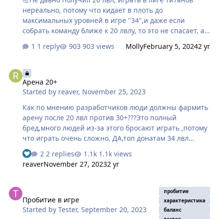
героем каждый месяц. В следующий раз получить это
нереально, потому что кидает в плоть до
звание возможно лишь спустя два месяца.
максимальных уровней в игре "34",и даже если
собрать команду ближе к 20 лвлу, то это не спасает, а
просить олдов за 30+,кому я нужен. Сделайте что
1 reply
903 views
Molly
February 5, 2024
2 yr
нибудь, хотя-бы пусть подбор на 3+ лвл кидает, а так
игра хорошая.
Арена 20+
Арена 20+
Started by
reaver
,
November 25, 2023
Как по мнению разработчиков люди должны фармить
арену после 20 лвл против 30+???Это полный
бред,много людей из-за этого бросают играть ,потому
что играть очень сложно. ДА,топ донатам 34 лвл
интересно убивать 20+ллв,потому вы ничего не
2 replies
1.1k views
делаете с ареной
reaver
November 27, 2023
2 yr
Пробитие в игре
пробитие
Пробитие в игре
характеристика
Started by
Tester
,
September 20, 2023
баланс
тестер