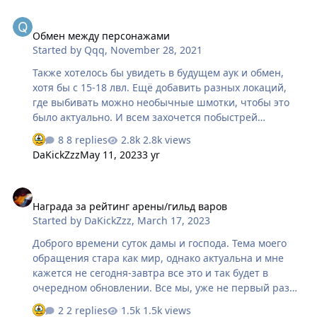
итогам дуеля начислять очки как валюту. А за эту
Обмен между персонажами
валюту можно было купить только костюмы или
Обмен между персонажами
предметы не влияющие на мастерство, то есть просто
Started by
Qqq
,
November 28, 2021
косметические предметы.
Также хотелось бы увидеть в будущем аук и обмен,
хотя бы с 15-18 лвл. Ещё добавить разных локаций,
где выбивать можно необычные шмотки, чтобы это
было актуально. И всем захочется побыстрей
качнуться.
8 replies
2.8k views
DaKickZzz
May 11, 2023
3 yr
Награда за рейтинг арены/гильд варов
Награда за рейтинг арены/гильд варов
Started by
DaKickZzz
,
March 17, 2023
Доброго времени суток дамы и господа. Тема моего
обращения стара как мир, однако актуальна и мне
кажется не сегодня-завтра все это и так будет в
очередном обновлении. Все мы, уже не первый раз
закрываем лигу в 7200 очков, первые костюмы
2 replies
1.5k views