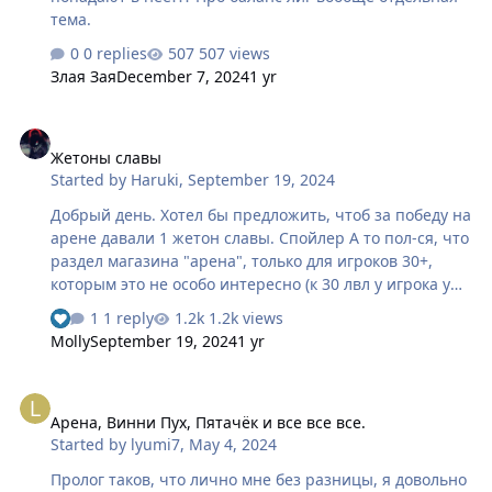
тема.
0 replies
507 views
Злая Зая
December 7, 2024
1 yr
Жетоны славы
Жетоны славы
Started by
Haruki
,
September 19, 2024
Добрый день. Хотел бы предложить, чтоб за победу на
арене давали 1 жетон славы. Спойлер А то пол-ся, что
раздел магазина "арена", только для игроков 30+,
которым это не особо интересно (к 30 лвл у игрока уже
полно костюмов). А закрыть лигу, для получения 130
1 reply
1.2k views
жетонов ,способны только игроки 30+ или
Molly
September 19, 2024
1 yr
"одарённые" люди. Вот и пол-ся не особо нужный/
полезный функционал. Как открыть мясную лавку в
Арена, Винни Пух, Пятачёк и все все все.
районе веганов). А когда у игроков появиться больше
Арена, Винни Пух, Пятачёк и все все все.
данной валюты, можно и ареновскую расходку ввести
Started by
lyumi7
,
May 4, 2024
за жетоны. Или гильд свитки перенести в раздел
арены. На ваш суд =) Спойлер
Пролог таков, что лично мне без разницы, я довольно