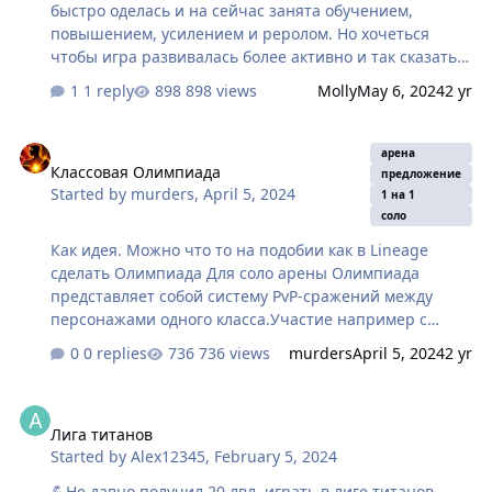
быстро оделась и на сейчас занята обучением,
повышением, усилением и реролом. Но хочеться
чтобы игра развивалась более активно и так сказать
"за державу обидно". Формула роста везде проста:
1 reply
898 views
Molly
May 6, 2024
2 yr
больше игроков - больше доната - больше доход -
развитие. Суть такова. Подняв долгожданный 20-й лвл
Классовая Олимпиада
игроки сталкиваются с огромной пропастью,
арена
Классовая Олимпиада
преодолеть которую хватает сил не многим. Отсев
предложение
Started by
murders
,
April 5, 2024
игроков просто катастрофический. Из всех игровых
1 на 1
соло
друзей, с которыми познакомилась в процессе игры,
более 90% перестали играть после 20-го уровня. С
Как идея. Можно что то на подобии как в Lineage
самого начала вас ведут и приучают к тому, что
сделать Олимпиада Для соло арены Олимпиада
проходя арену вы гарантированно добудете топов…
представляет собой систему PvP-сражений между
персонажами одного класса.Участие например с
20ого лвл. По итогам каждого поединка начисляются
0 replies
736 views
murders
April 5, 2024
2 yr
очки. Набравший наибольшее количество очков
становится победителем Олимпиады. В ходе
Лига титанов
состязаний на Олимпиадах определяются герои,
Лига титанов
которых выбирают среди лучших бойцов PvP своего
Started by
Alex12345
,
February 5, 2024
класса.Здесь действуют ограничения, которые не
дают одному и тому же персонажу становиться
💪Не давно получил 20 лвл, играть в лиге титанов