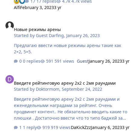
17 replies
4.7k views
примеру. Ну и сами походы на арену теряют смысл,
Alfi
February 3, 2023
3 yr
когда у тебя все забито сундуками. Выход - сделать
сброс таймера к примеру на 10 минут за победу.
Новые режимы арены
Побед 13-15 за содержимое одного сундука - помоему
Новые режимы арены
справедливая плата. И у людей именуемых
Started by
Guest Darfing
,
January 26, 2023
"задротами" будет шанс не отстать от донатеров. Если
человек видит, что делать в игре, кроме как ждать,
Предлагаю ввести новые режимы арены такие как
нечего, то он начнёт ждать, и риск того, что в игру он
2×2, 5×5.
не вернётся опасно возрас…
0 replies
591 views
Guest
January 26, 2023
3 yr
Введите рейтинговую арену 2х2 с 2мя раундами
Введите рейтинговую арену 2х2 с 2мя раундами
Started by
Doktormom
,
September 24, 2022
Введите рейтинговую арену 2х2 с 2мя раундами и
еженедельными наградами за рейтинг. Очень
продвинет контент.. Не обязательно вводить какие то
плюшки . Достаточно ввести что то типо баджей за
которые можна продвигать ПВП шмот или покупать
1 reply
919 views
DaKickZzz
January 6, 2023
3 yr
его