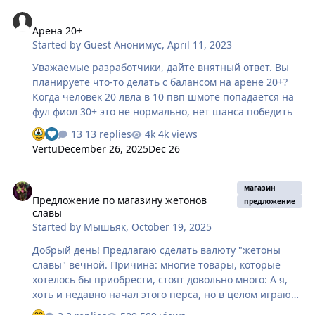
Арена 20+
Арена 20+
Started by
Guest Анонимус
,
April 11, 2023
Уважаемые разработчики, дайте внятный ответ. Вы
планируете что-то делать с балансом на арене 20+?
Когда человек 20 лвла в 10 пвп шмоте попадается на
фул фиол 30+ это не нормально, нет шанса победить
13 replies
4k views
Vertu
December 26, 2025
Dec 26
Предложение по магазину жетонов славы
магазин
Предложение по магазину жетонов
предложение
славы
Started by
Мышьяк
,
October 19, 2025
Добрый день! Предлагаю сделать валюту "жетоны
славы" вечной. Причина: многие товары, которые
хотелось бы приобрести, стоят довольно много: А я,
хоть и недавно начал этого перса, но в целом играю
давно и неплохо, накопил всего лишь столько: 22