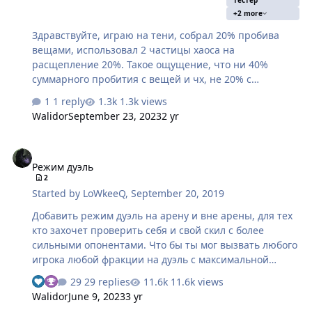
+2 more
Здравствуйте, играю на тени, собрал 20% пробива
вещами, использовал 2 частицы хаоса на
расщепление 20%. Такое ощущение, что ни 40%
суммарного пробития с вещей и чх, не 20% с
пробития статов экипы нет вовсе. Урон с руки на
1 reply
1.3k views
арене по записи в левом верхнем углу экрана 2300,
Walidor
September 23, 2023
2 yr
атака по танку с руки 1100. Это без расщепления, 20%
пробива постоянного. Получается приобел
Режим дуэль
бесполезный стат в игре, и бесполезное чх в навыках.
Режим дуэль
Считаю, что в нормальной развивающийся игре не
2
должно быть не работающих статов, они ведь
Started by
LoWkeeQ
,
September 20, 2019
перековываются за адаманты/алхим камни, которые
не легко собрать или купить в магазине за гемы,
Добавить режим дуэль на арену и вне арены, для тех
которые в свою очередь покупаются за реальные
кто захочет проверить себя и свой скил с более
деньги. …
сильными опонентами. Что бы ты мог вызвать любого
игрока любой фракции на дуэль с максимальной
разницей уровня в +2. Дуэль где проходит без
29 replies
11.6k views
возможности использовать элексиры и стороние
Walidor
June 9, 2023
3 yr
модификаторы типа свитков и усилителей. И по