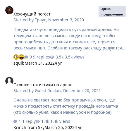
Хохочущий погост
арена
Хохочущий погост
предложение
Started by
Траус
,
November 3, 2020
Предлагаю чуть переделать суть данной арены. На
текущем этапе весь смысл сводится к тому, чтобы
просто добежать до тыквы и сломать её, теряется
весь смысл пвп. Особенно такому раскладу радуются
маги, сносящие арену за 15 секунд. Предлагаю
9 replies
3.5k views
давать/отнимать очки за убийства/смерти других
squib
March 31, 2022
4 yr
игроков и сделать смыслом карты не сломать тыкву, а
набрать, скажем, 300 победных очков. +1 очко за удар
Окошко статистики на арене
по башне, +10 очков за убийство игрока, -5 очков за
Окошко статистики на арене
смерть игрока своей команды. В таком случае в
Started by
Guest Ruslan
,
December 20, 2021
каждом классе будет смысл. Кто-то будет бить башню,
кто то защищать свою, а кто-то драться/лечить на
Очень не хватает после боя привычных окон, где
середине арены. Количество очков, естественно,
можно посмотреть статистику проведённого матча
примерное.
(кто сколько убил, какой нанес урон и подобное)
1 reply
1.4k views
Krinch from Sky
March 25, 2022
4 yr