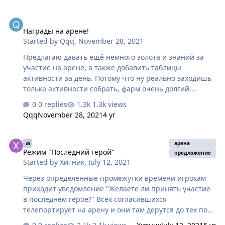
Награды на арене!
Награды на арене!
Started by
Qqq
,
November 28, 2021
Предлагаю давать ещё немного золота и знаний за
участие на арене, а также добавить таблицы
активности за день. Потому что ну реально заходишь
только активности собрать, фарм очень долгий.
Особенно ближе к 14 15 лвл. Мобы практически не
0 replies
1.3k views
дают фейм.
Qqq
November 28, 2021
4 yr
Режим "Последний герой"
арена
Режим "Последний герой"
предложение
Started by
Хитник
,
July 12, 2021
Через определенные промежутки времени игрокам
приходит уведомление "Желаете ли принять участие
в последнем герое?" Всех согласившихся
телепортирует на арену и они там дерутся до тех пор
пока не останется единственный выживший. Сундуки