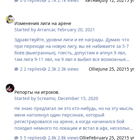
0 replies
2.1k views
Хитник
July 12, 2021
5 yr
получают например топ 3. (Можно добавить знаний и
голды плюсом к сундукам). - сундук 12ч. Единственный
Изменения лиги на арене
выживший; - сундук 6ч, второе место; - сундук 3ч,
Изменения лиги на арене
третье место. !Особенности! - сражение идёт с более
Started by
Arrancar
,
February 20, 2021
менее равными лвл, например все 10-12, 13-15 или
как то так. - никаких групп. Все группы разбиваются
Здравствуйте, уровни лиги и её награды. Думаю что
на одиночных игроков. - скрытие ников других
при переходе на новую лигу, вы её набиваете за 5-7
игроков (что бы сильный клан не вычистил всех
боёв (выигранных), тоесть, допустим я апнул 9 лвл,
остальных игроков).
там лига 9-11 лвл, на 9 лвл я выбил все возможные
награды, но хотелось бы и дальше выбивать эти
2 replies
2.3k views
Ollie
June 25, 2021
5 yr
награды, а не апать 12 лвл чтобы получить новые, и
так далее. По этому я предлагаю несколько вариантов:
Репорты на игроков.
1) сделать ежедневные награды в разных
Репорты на игроков.
режимах(бой на смерть, допустим ты будешь
Started by
Screamo
,
December 15, 2020
получать ??? золота за 1 бой, за 3 боя ты уже больше
получишь, и допустим ограничим 20-ти боями, когда
Не знаю предлагал ли это кто-нибудь, но на эту мысль
ты ещё можешь получать золото, далее просто очки; -
меня натолкнул один персонаж, который
для режима где надо 10 побед, ты будешь получать
регистрировался на арене, а когда начинался бой
такое же количество з…
походил немного по локации и встал в афк, несколько
раз попадался этот человек и каждый раз мы
5 replies
2.8k views
Ollie
February 25, 2021
5 yr