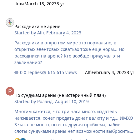
получены, мотивация фармить арену и тем более
iluxa
March 18, 2023
3 yr
делать это свыше максимального количества очков в
лиге отсутствует. На мой взгляд достаточно ввести
Расходники не арене
доп. награду в виде алмазов для 3-ки (10-тки) и дело с
Расходники не арене
концом. Что касается гильд-варов. Ровно та же
Started by
Alfi
,
February 4, 2023
история, только учитывая масштаб напряга для
игроков награда должна быть действительно
Расходники в открытом мире это нормально, в
существенной. Пусть это будут редкие ресурсы
открытых эвентовых схватках тоже еще норм... Но
(адамантовые кристаллы, синие г…
расходники на арене? Кто вообще придумал эти
заклинания?
0 replies
615 views
Alfi
February 4, 2023
3 yr
По сундукам арены (не истеричный плач)
По сундукам арены (не истеричный плач)
Started by
Роланд
,
August 10, 2019
Многим кажется, что три часа много, издатель
наживается, хочет продать донат валюту и тд... ИМХО
3 часа не много, но есть другая проблема, забив
слоты сундуками арены нет возможности выбросить
лишний, чтобы получить сундук с Полей Битвы к