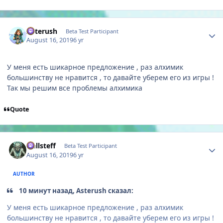
Author stats
Asterush
Beta Test Participant
August 16, 2019
6 yr
У меня есть шикарное предложение , раз алхимик
большинству не нравится , то давайте уберем его из игры !
Так мы решим все проблемы алхимика
Quote
Author stats
Hellsteff
Beta Test Participant
August 16, 2019
6 yr
AUTHOR
10 минут назад, Asterush сказал:
У меня есть шикарное предложение , раз алхимик
большинству не нравится , то давайте уберем его из игры !