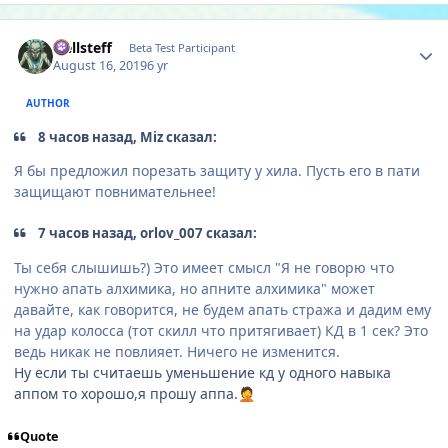
Author stats
Hellsteff
Beta Test Participant
August 16, 2019
6 yr
AUTHOR
8 часов назад, Miz сказал:
Я бы предложил порезать защиту у хила. Пусть его в пати
защищают повнимательнее!
7 часов назад, orlov_007 сказал:
Ты себя слышишь?) Это имеет смысл "Я не говорю что
нужно апать алхимика, но апните алхимика" может
давайте, как говорится, не будем апать стража и дадим ему
на удар колосса (тот скилл что притягивает) КД в 1 сек? Это
ведь никак не повлияет. Ничего не изменится.
Ну если ты считаешь уменьшение кд у одного навыка
аппом то хорошо,я прошу аппа.
🤦
Quote