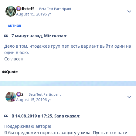
Author stats
Hellsteff
Beta Test Participant
August 15, 2019
6 yr
AUTHOR
7 минут назад, Miz сказал:
Дело в том, чтодажев груп пвп есть вариант выйти один на
один в бою.
Согласен.
Quote
Author stats
Miz
Beta Test Participant
August 15, 2019
6 yr
В 14.08.2019 в 17:25, Sana сказал:
Поддерживаю автора!
Я бы предложил порезать защиту у хила. Пусть его в пати