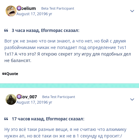
Author stats
Proelium
Beta Test Participant
August 17, 2019
6 yr
3 часа назад, Eformopac сказал:
Вот уж не знаю что они знают, а что нет, но бoй с двумя
разбойниками никак не попадает под определение 1vs1
1х1? А что это? Я открою секрет эту игру для подобных дел
не балансят.
Quote
Author stats
orlov_007
Beta Test Participant
August 17, 2019
6 yr
17 часов назад, Eformopac сказал:
Ну это всё таки разные вещи, я не считаю что алхимику
нужен ап, но всё таки он же не в 1 секунду кд просит:/