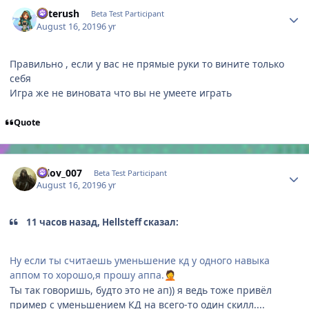
Author stats
Asterush
Beta Test Participant
August 16, 2019
6 yr
Правильно , если у вас не прямые руки то вините только
себя
Игра же не виновата что вы не умеете играть
Quote
Author stats
orlov_007
Beta Test Participant
August 16, 2019
6 yr
11 часов назад, Hellsteff сказал:
Ну если ты считаешь уменьшение кд у одного навыка
аппом то хорошо,я прошу аппа.
🤦
Ты так говоришь, будто это не ап)) я ведь тоже привёл
пример с уменьшением КД на всего-то один скилл....