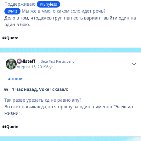
Поддерживаю
@Shyless
Мы же в ммо, о каком соло идет речь?
@Miz
Дело в том, чтодажев груп пвп есть вариант выйти один на
один в бою.
Quote
Author stats
Hellsteff
Beta Test Participant
August 15, 2019
6 yr
AUTHOR
1 час назад, Voker сказал:
Так разве урезать кд не равно апу?
Во всех навыках да,но я прошу за один а именно "Элексир
жизни".
Quote