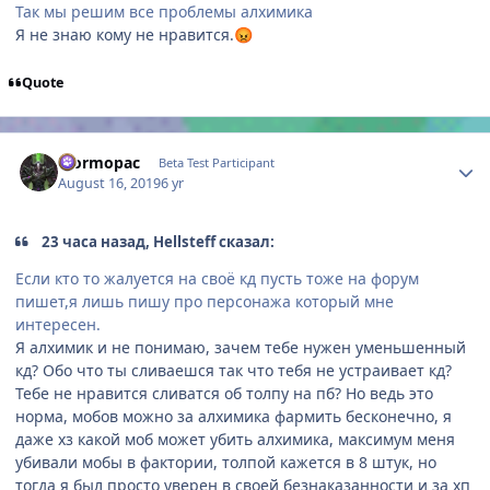
Так мы решим все проблемы алхимика
Я не знаю кому не нравится.
😡
Quote
Author stats
Eformopac
Beta Test Participant
August 16, 2019
6 yr
23 часа назад, Hellsteff сказал:
Если кто то жалуется на своё кд пусть тоже на форум
пишет,я лишь пишу про персонажа который мне
интересен.
Я алхимик и не понимаю, зачем тебе нужен уменьшенный
кд? Обо что ты сливаешся так что тебя не устраивает кд?
Тебе не нравится сливатся об толпу на пб? Но ведь это
норма, мобов можно за алхимика фармить бесконечно, я
даже хз какой моб может убить алхимика, максимум меня
убивали мобы в фактории, толпой кажется в 8 штук, но
тогда я был просто уверен в своей безнаказанности и за хп