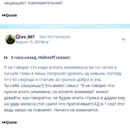
защищают повнимательнее!
Quote
Author stats
orlov_007
Beta Test Participant
August 15, 2019
6 yr
3 часа назад, Hellsteff сказал:
Я не говорю что надо аппать алхимика,если ты читал в
начале темы я лишь попросил урезать кд навыка, потому
что 43 секунды я считаю за гранью добра и зла.
Ты себя слышишь?) Это имеет смысл "Я не говорю что
нужно апать алхимика, но апните алхимика" может
давайте, как говорится, не будем апать стража и дадим ему
на удар колосса (тот скилл что притягивает) КД в 1 сек? Это
ведь никак не повлияет. Ничего не изменится.
Quote