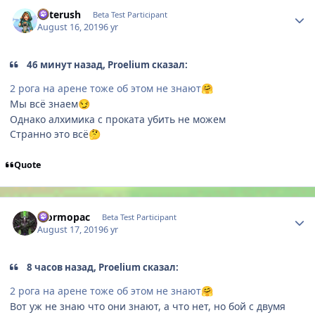
Author stats
Asterush
Beta Test Participant
August 16, 2019
6 yr
46 минут назад, Proelium сказал:
2 рога на арене тоже об этом не знают
🤗
Мы всё знаем
😏
Однако алхимика с проката убить не можем
Странно это всё
🤔
Quote
Author stats
Eformopac
Beta Test Participant
August 17, 2019
6 yr
8 часов назад, Proelium сказал:
2 рога на арене тоже об этом не знают
🤗
Вот уж не знаю что они знают, а что нет, но бoй с двумя