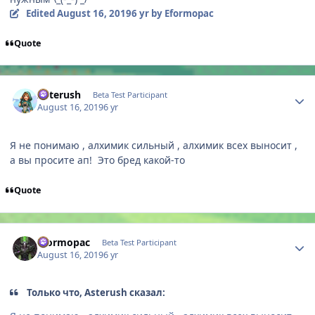
Edited
August 16, 2019
6 yr
by Eformopac
Quote
Author stats
Asterush
Beta Test Participant
August 16, 2019
6 yr
Я не понимаю , алхимик сильный , алхимик всех выносит ,
а вы просите ап! Это бред какой-то
Quote
Author stats
Eformopac
Beta Test Participant
August 16, 2019
6 yr
Только что, Asterush сказал: