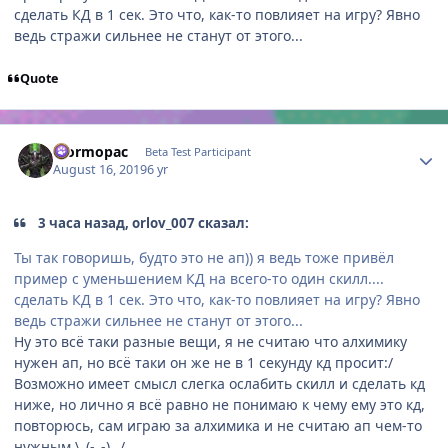
сделать КД в 1 сек. Это что, как-то повлияет на игру? Явно
ведь стражи сильнее не станут от этого...
Quote
Author stats
Eformopac
Beta Test Participant
August 16, 2019
6 yr
3 часа назад, orlov_007 сказал:
Ты так говоришь, будто это не ап)) я ведь тоже привёл
пример с уменьшением КД на всего-то один скилл....
сделать КД в 1 сек. Это что, как-то повлияет на игру? Явно
ведь стражи сильнее не станут от этого...
Ну это всё таки разные вещи, я не считаю что алхимику
нужен ап, но всё таки он же не в 1 секунду кд просит:/
Возможно имеет смысл слегка ослабить скилл и сделать кд
ниже, но лично я всё равно не понимаю к чему ему это кд,
повторюсь, сам играю за алхимика и не считаю ап чем-то
нужным \_(-_-) _/