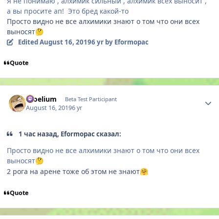
Я не понимаю , алхимик сильный , алхимик всех выносит ,
а вы просите ап! Это бред какой-то
Просто видно не все алхимики знают о том что они всех
выносят
🤔
Edited
August 16, 2019
6 yr
by Eformopac
Quote
Author stats
Proelium
Beta Test Participant
August 16, 2019
6 yr
1 час назад, Eformopac сказал:
Просто видно не все алхимики знают о том что они всех
выносят
🤔
2 рога на арене тоже об этом не знают
🤗
Quote