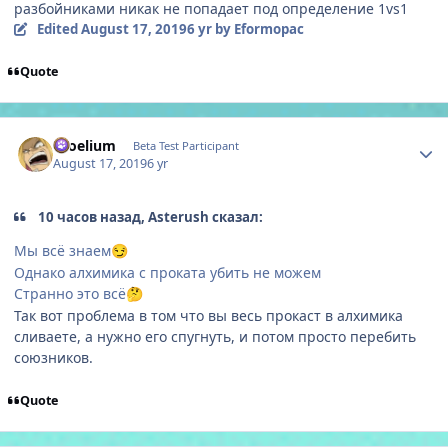
разбойниками никак не попадает под определение 1vs1
Edited
August 17, 2019
6 yr
by Eformopac
Quote
Author stats
Proelium
Beta Test Participant
August 17, 2019
6 yr
10 часов назад, Asterush сказал:
Мы всё знаем
😏
Однако алхимика с проката убить не можем
Странно это всё
🤔
Так вот проблема в том что вы весь прокаст в алхимика
сливаете, а нужно его спугнуть, и потом просто перебить
союзников.
Quote