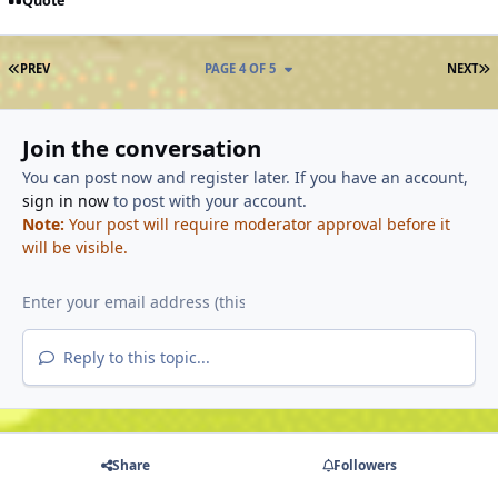
Quote
FIRST PAGE
L
PREV
PAGE 4 OF 5
NEXT
Join the conversation
You can post now and register later. If you have an account,
sign in now
to post with your account.
Note:
Your post will require moderator approval before it
will be visible.
Reply to this topic...
Share
Followers