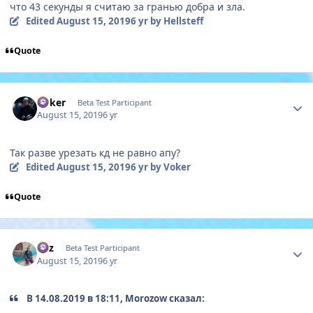
что 43 секунды я считаю за гранью добра и зла.
Edited
August 15, 2019
6 yr
by Hellsteff
Quote
Author stats
Voker
Beta Test Participant
August 15, 2019
6 yr
Так разве урезать кд не равно апу?
Edited
August 15, 2019
6 yr
by Voker
Quote
Author stats
Miz
Beta Test Participant
August 15, 2019
6 yr
В 14.08.2019 в 18:11, Morozow сказал: