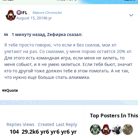
Author stats
RØFL
Mature Chronicler
August 15, 2019
6 yr
1 минуту назад, Zефирка сказал:
Я тебе просто говорю, что если я без скилов, мои хп
улетают на раз. Со скилами, у меня порою остаётся 20% хп
Для этого есть командная игра, если меня не хилить, то
меня собьют, и я не умею хилиться. Если тебя бьют, значит
кто-то другой тоже должен тебе в этом помогать. А не так,
что нужно ещё больше спать алхимика.
Quote
Top Posters In This
Replies
Views
Created
Last Reply
104
29.2k
6 yr
6 yr
6 yr
6 yr