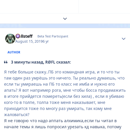
Expand topic overview
Author stats
Hellsteff
Beta Test Participant
August 15, 2019
6 yr
AUTHOR
3 минуты назад, RØFL сказал:
Я тебе больше скажу..ПБ это командная игра, и то что ты
там один раз умрёшь это ничего. Ты реально думаешь, что
если ты умираешь на ПБ то класс не имба и нужно его
апать? Я вот например рога, мне чтобы босса продамажить
в итоге прийдется помереть(если без хила) , если я убиваю
кого-то в толпе, толпа тоже меня наказывает, мне
приходится тоже по многу раз умирать, так кому мне
жаловаться?
Я не говорю что надо аппать алхимика,если ты читал в
начале темы я лишь попросил урезать кд навыка, потому