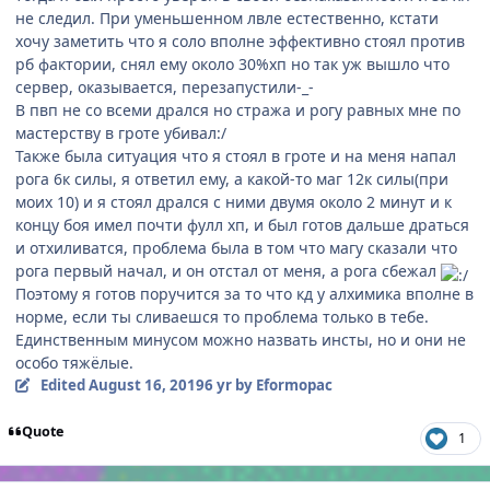
не следил. При уменьшенном лвле естественно, кстати
хочу заметить что я соло вполне эффективно стоял против
рб фактории, снял ему около 30%хп но так уж вышло что
сервер, оказывается, перезапустили-_-
В пвп не со всеми дрался но стража и рогу равных мне по
мастерству в гроте убивал:/
Также была ситуация что я стоял в гроте и на меня напал
рога 6к силы, я ответил ему, а какой-то маг 12к силы(при
моих 10) и я стоял дрался с ними двумя около 2 минут и к
концу боя имел почти фулл хп, и был готов дальше драться
и отхиливатся, проблема была в том что магу сказали что
рога первый начал, и он отстал от меня, а рога сбежал
Поэтому я готов поручится за то что кд у алхимика вполне в
норме, если ты сливаешся то проблема только в тебе.
Единственным минусом можно назвать инсты, но и они не
особо тяжёлые.
Edited
August 16, 2019
6 yr
by Eformopac
Quote
1