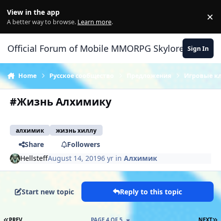
Skip to content
View in the app
×
Di
A better way to browse.
Learn more
.
Official Forum of Mobile MMORPG Skylore
Sign In
Home
Русское сообщество
Предложения
Игровые к
#Жизнь Алхимику
алхимик
жизнь хиллу
Share
Followers
Hellsteff
August 14, 2019
6 yr
in
Алхимик
Start new topic
Reply to this topic
FIRST PAGE
L
PREV
PAGE 4 OF 5
NEXT