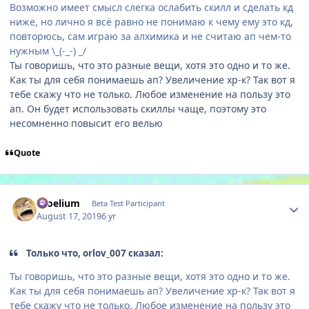
Возможно имеет смысл слегка ослабить скилл и сделать кд
ниже, но лично я всё равно не понимаю к чему ему это кд,
повторюсь, сам играю за алхимика и не считаю ап чем-то
нужным \_(-_-) _/
Ты говоришь, что это разные вещи, хотя это одно и то же.
Как ты для себя понимаешь ап? Увеличение хр-к? Так вот я
тебе скажу что не только. Любое изменение на пользу это
ап. Он будет использовать скиллы чаще, поэтому это
несомненно повысит его велью
Quote
Author stats
Proelium
Beta Test Participant
August 17, 2019
6 yr
Только что, orlov_007 сказал:
Ты говоришь, что это разные вещи, хотя это одно и то же.
Как ты для себя понимаешь ап? Увеличение хр-к? Так вот я
тебе скажу что не только. Любое изменение на пользу это